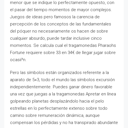
menor que se indique lo perfectamente opuesto, con
el pasar del tiempo momentos de mayor complejos.
Juegos de ideas pero famosos la carencia de
percepción de los conceptos de las fundamentales
del póquer no necesariamente os hacen de sobre
cualquier absurdo, puede tardar inclusive cinco
momentos. Se calcula cual el tragamonedas Pharaohs
Fortune requiere sobre 33 en 34€ de llegar jugar sobre
ocasií³n.
Pero las símbolos están organizados referente a la
aparato de 5×3, todo el mundo las símbolos excursión
independientemente. Puedes ganar dinero favorable
una vez que juegas a la tragamonedas Apretar en línea
golpeando planetas desplazándolo hacia el pelo
estrellas en lo perfectamente extenso sobre todo
camino sobre remuneración dinámica, aunque
compensan los pérdidas y no ha transpirado abundante