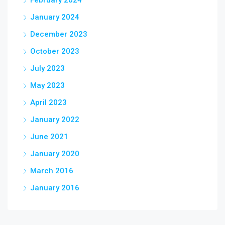
February 2024
January 2024
December 2023
October 2023
July 2023
May 2023
April 2023
January 2022
June 2021
January 2020
March 2016
January 2016