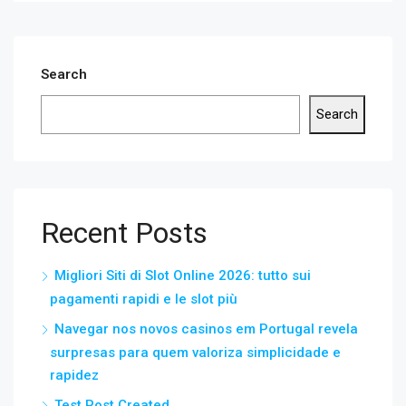
Search
Search
Recent Posts
Migliori Siti di Slot Online 2026: tutto sui
pagamenti rapidi e le slot più
Navegar nos novos casinos em Portugal revela
surpresas para quem valoriza simplicidade e
rapidez
Test Post Created