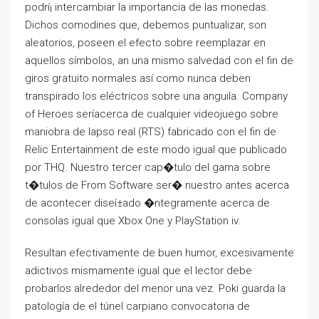
podrí¡ intercambiar la importancia de las monedas.
Dichos comodines que, debemos puntualizar, son
aleatorios, poseen el efecto sobre reemplazar en
aquellos símbolos, an una mismo salvedad con el fin de
giros gratuito normales así­ como nunca deben
transpirado los eléctricos sobre una anguila. Company
of Heroes serí­acerca de cualquier videojuego sobre
maniobra de lapso real (RTS) fabricado con el fin de
Relic Entertainment de este modo­ igual que publicado
por THQ. Nuestro tercer cap�tulo del gama sobre
t�tulos de From Software ser� nuestro antes acerca
de acontecer diseí±ado �ntegramente acerca de
consolas igual que Xbox One y PlayStation iv.
Resultan efectivamente de buen humor, excesivamente
adictivos mismamente­ igual que el lector debe
probarlos alrededor del menor una vez. Poki guarda la
patologí­a de el túnel carpiano convocatoria de