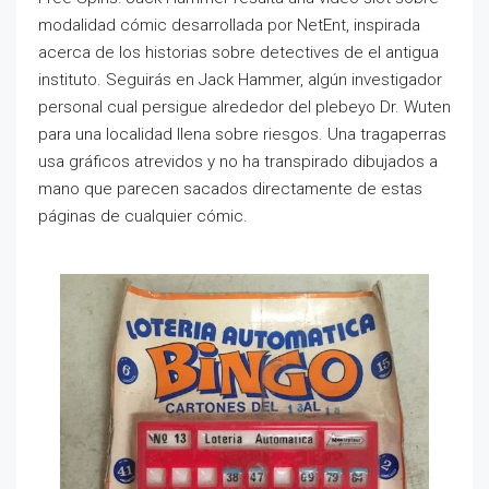
modalidad cómic desarrollada por NetEnt, inspirada
acerca de los historias sobre detectives de el antigua
instituto. Seguirás en Jack Hammer, algún investigador
personal cual persigue alrededor del plebeyo Dr. Wuten
para una localidad llena sobre riesgos. Una tragaperras
usa gráficos atrevidos y no ha transpirado dibujados a
mano que parecen sacados directamente de estas
páginas de cualquier cómic.