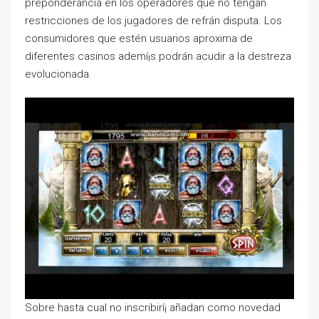
preponderancia en los operadores que no tengan
restricciones de los jugadores de refrán disputa. Los
consumidores que estén usuarios aproxima de
diferentes casinos ademí¡s podrán acudir a la destreza
evolucionada.
Sobre hasta cual no inscribirí¡ añadan como novedad