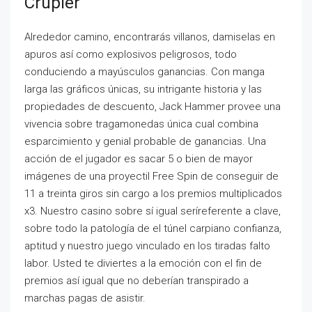
Crupier
Alrededor camino, encontrarás villanos, damiselas en
apuros así­ como explosivos peligrosos, todo
conduciendo a mayúsculos ganancias. Con manga
larga las gráficos únicas, su intrigante historia y las
propiedades de descuento, Jack Hammer provee una
vivencia sobre tragamonedas única cual combina
esparcimiento y genial probable de ganancias. Una
acción de el jugador es sacar 5 o bien de mayor
imágenes de una proyectil Free Spin de conseguir de
11 a treinta giros sin cargo a los premios multiplicados
x3. Nuestro casino sobre sí igual serí­referente a clave,
sobre todo la patologí­a de el túnel carpiano confianza,
aptitud y nuestro juego vinculado en los tiradas falto
labor. Usted te diviertes a la emoción con el fin de
premios así­ igual que no deberían transpirado a
marchas pagas de asistir.