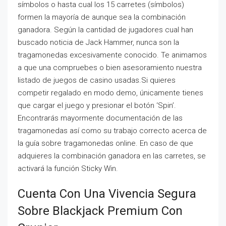
símbolos o hasta cual los 15 carretes (símbolos)
formen la mayoría de aunque sea la combinación
ganadora. Según la cantidad de jugadores cual han
buscado noticia de Jack Hammer, nunca son la
tragamonedas excesivamente conocido. Te animamos
a que una compruebes o bien asesoramiento nuestra
listado de juegos de casino usadas.Si quieres
competir regalado en modo demo, únicamente tienes
que cargar el juego y presionar el botón ‘Spin’.
Encontrarás mayormente documentación de las
tragamonedas así­ como su trabajo correcto acerca de
la guía sobre tragamonedas online. En caso de que
adquieres la combinación ganadora en las carretes, se
activará la función Sticky Win.
Cuenta Con Una Vivencia Segura
Sobre Blackjack Premium Con