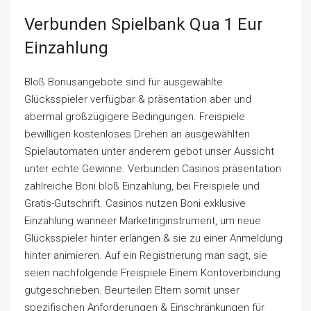
Verbunden Spielbank Qua 1 Eur
Einzahlung
Bloß Bonusangebote sind für ausgewählte
Glücksspieler verfügbar & präsentation aber und
abermal großzügigere Bedingungen. Freispiele
bewilligen kostenloses Drehen an ausgewählten
Spielautomaten unter anderem gebot unser Aussicht
unter echte Gewinne. Verbunden Casinos präsentation
zahlreiche Boni bloß Einzahlung, bei Freispiele und
Gratis-Gutschrift. Casinos nutzen Boni exklusive
Einzahlung wanneer Marketinginstrument, um neue
Glücksspieler hinter erlangen & sie zu einer Anmeldung
hinter animieren. Auf ein Registrierung man sagt, sie
seien nachfolgende Freispiele Einem Kontoverbindung
gutgeschrieben. Beurteilen Eltern somit unser
spezifischen Anforderungen & Einschränkungen für