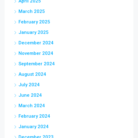
April 2025
March 2025
February 2025
January 2025
December 2024
November 2024
September 2024
August 2024
July 2024
June 2024
March 2024
February 2024
January 2024
December 2023