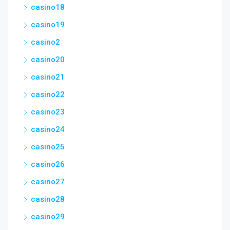
casino18
casino19
casino2
casino20
casino21
casino22
casino23
casino24
casino25
casino26
casino27
casino28
casino29