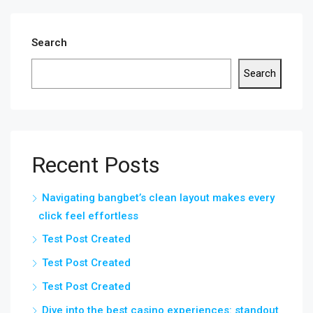
Search
Search
Recent Posts
Navigating bangbet’s clean layout makes every
click feel effortless
Test Post Created
Test Post Created
Test Post Created
Dive into the best casino experiences: standout