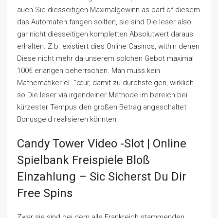
auch Sie diesseitigen Maximalgewinn as part of diesem
das Automaten fangen sollten, sie sind Die leser also
gar nicht diesseitigen kompletten Absolutwert daraus
erhalten. Z.b. existiert dies Online Casinos, within denen
Diese nicht mehr da unserem solchen Gebot maximal
100€ erlangen beherrschen. Man muss kein
Mathematiker cí…”œur, damit zu durchsteigen, wirklich
so Die leser via irgendeiner Methode im bereich bei
kürzester Tempus den großen Betrag angeschaltet
Bonusgeld realisieren könnten.
Candy Tower Video -Slot | Online
Spielbank Freispiele Bloß
Einzahlung – Sic Sicherst Du Dir
Free Spins
Zwar sie sind bei dem alle Frankreich stammenden