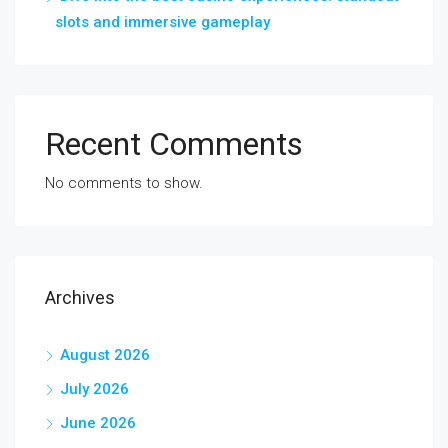
slots and immersive gameplay
Recent Comments
No comments to show.
Archives
August 2026
July 2026
June 2026