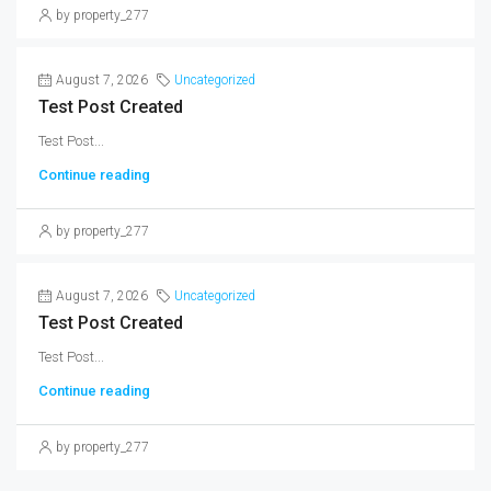
by property_277
August 7, 2026
Uncategorized
Test Post Created
Test Post...
Continue reading
by property_277
August 7, 2026
Uncategorized
Test Post Created
Test Post...
Continue reading
by property_277