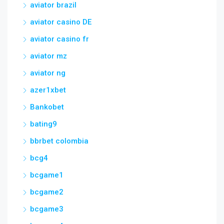
aviator brazil
aviator casino DE
aviator casino fr
aviator mz
aviator ng
azer1xbet
Bankobet
bating9
bbrbet colombia
bcg4
bcgame1
bcgame2
bcgame3