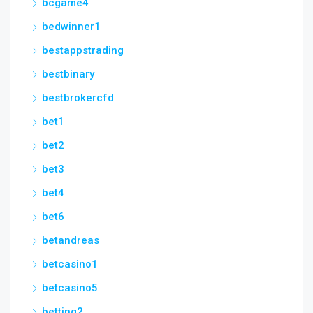
bcgame4
bedwinner1
bestappstrading
bestbinary
bestbrokercfd
bet1
bet2
bet3
bet4
bet6
betandreas
betcasino1
betcasino5
betting2