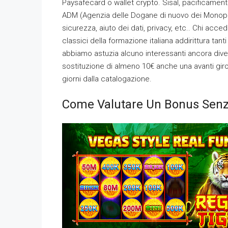
Paysafecard o wallet crypto. Sisal, pacificamen
ADM (Agenzia delle Dogane di nuovo dei Monopoli
sicurezza, aiuto dei dati, privacy, etc.. Chi acced
classici della formazione italiana addirittura t
abbiamo astuzia alcuno interessanti ancora divert
sostituzione di almeno 10€ anche una avanti gir
giorni dalla catalogazione.
Come Valutare Un Bonus Senz