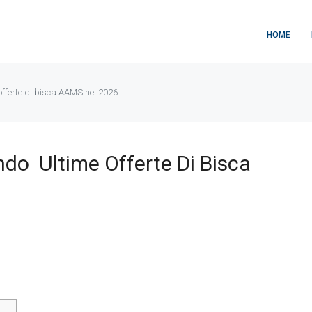
HOME
 offerte di bisca AAMS nel 2026
do ️ Ultime Offerte Di Bisca