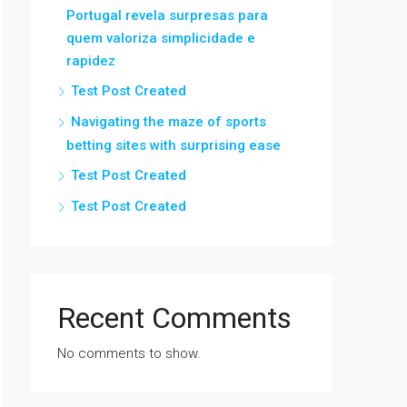
Portugal revela surpresas para
quem valoriza simplicidade e
rapidez
Test Post Created
Navigating the maze of sports
betting sites with surprising ease
Test Post Created
Test Post Created
Recent Comments
No comments to show.