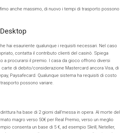
nfimo anche massimo, di nuovo i tempi di trasporto possono
 Desktop
he hai esauriente qualunque i requisiti necessari. Nel caso
priato, contatta il contributo clienti del casinò. Spiega
o a procurarsi il premio. I casa da gioco offrono diversi
, carte di debito/considerazione Mastercard ancora Visa, di
tepay, Paysafecard. Qualunque sistema ha requisiti di costo
 trasporto possono variare.
rittura ha base di 2 giorni dall’messa in opera. Al morte del
formato magro verso 50€ per Real Premio, verso un meglio
sempio consenta un base di 5 €, ad esempio Skrill, Neteller,