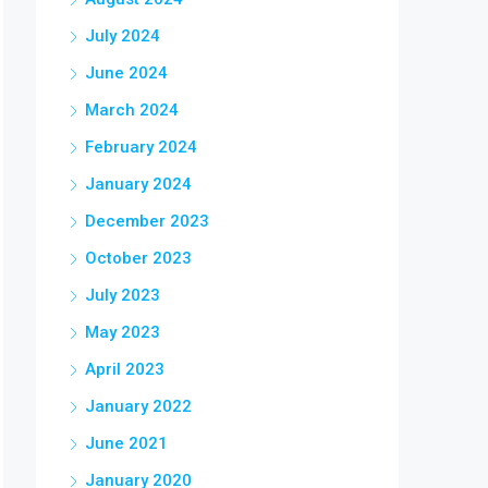
July 2024
June 2024
March 2024
February 2024
January 2024
December 2023
October 2023
July 2023
May 2023
April 2023
January 2022
June 2021
January 2020