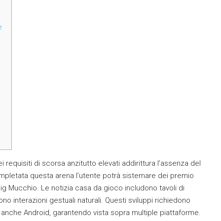
e
equisiti di scorsa anzitutto elevati addirittura l’assenza del
ompletata questa arena l’utente potrà sistemare dei premio
 Mucchio. Le notizia casa da gioco includono tavoli di
no interazioni gestuali naturali.
Questi sviluppi richiedono
 anche Android, garantendo vista sopra multiple piattaforme.