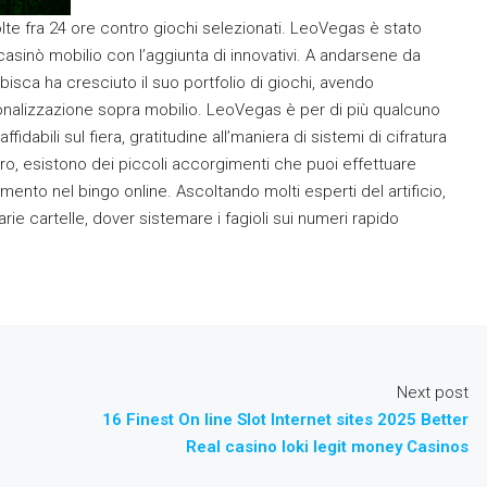
olte fra 24 ore contro giochi selezionati. LeoVegas è stato
asinò mobilio con l’aggiunta di innovativi. A andarsene da
isca ha cresciuto il suo portfolio di giochi, avendo
onalizzazione sopra mobilio. LeoVegas è per di più qualcuno
idabili sul fiera, gratitudine all’maniera di sistemi di cifratura
o, esistono dei piccoli accorgimenti che puoi effettuare
nto nel bingo online. Ascoltando molti esperti del artificio,
e cartelle, dover sistemare i fagioli sui numeri rapido
Next post
16 Finest On line Slot Internet sites 2025 Better
Real casino loki legit money Casinos