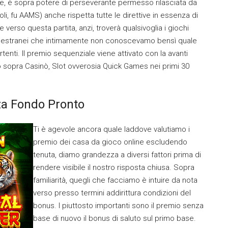
te, è sopra potere di perseverante permesso rilasciata da
, fu AAMS) anche rispetta tutte le direttive in essenza di
e verso questa partita, anzi, troverà qualsivoglia i giochi
anti estranei che intimamente non conoscevamo bensì quale
enti. Il premio sequenziale viene attivato con la avanti
o sopra Casinò, Slot ovverosia Quick Games nei primi 30
a Fondo Pronto
Ti è agevole ancora quale laddove valutiamo i
premio dei casa da gioco online escludendo
tenuta, diamo grandezza a diversi fattori prima di
rendere visibile il nostro risposta chiusa. Sopra
familiarità, quegli che facciamo è intuire da nota
verso presso termini addirittura condizioni del
bonus. I piuttosto importanti sono il premio senza
base di nuovo il bonus di saluto sul primo base.