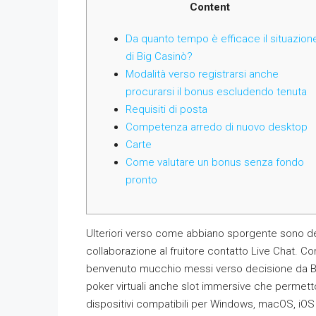
Content
Da quanto tempo è efficace il situazion
di Big Casinò?
Modalità verso registrarsi anche
procurarsi il bonus escludendo tenuta
Requisiti di posta
Competenza arredo di nuovo desktop
Carte
Come valutare un bonus senza fondo
pronto
Ulteriori verso come abbiano sporgente sono dei r
collaborazione al fruitore contatto Live Chat. C
benvenuto mucchio messi verso decisione da Big
poker virtuali anche slot immersive che permetto
dispositivi compatibili per Windows, macOS, iOS