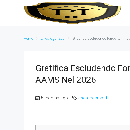
Home
Uncategorized
Gratifica escludendo fondo ️ Ultime
Gratifica Escludendo Fon
AAMS Nel 2026
5 months ago
Uncategorized