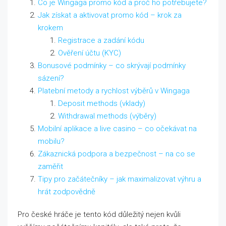
Co je Wingaga promo kód a proč ho potřebujete?
Jak získat a aktivovat promo kód – krok za
krokem
Registrace a zadání kódu
Ověření účtu (KYC)
Bonusové podmínky – co skrývají podmínky
sázení?
Platební metody a rychlost výběrů v Wingaga
Deposit methods (vklady)
Withdrawal methods (výběry)
Mobilní aplikace a live casino – co očekávat na
mobilu?
Zákaznická podpora a bezpečnost – na co se
zaměřit
Tipy pro začátečníky – jak maximalizovat výhru a
hrát zodpovědně
Pro české hráče je tento kód důležitý nejen kvůli