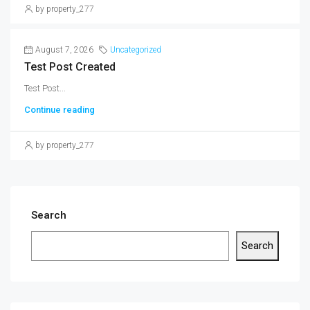
by property_277
August 7, 2026
Uncategorized
Test Post Created
Test Post...
Continue reading
by property_277
Search
Search