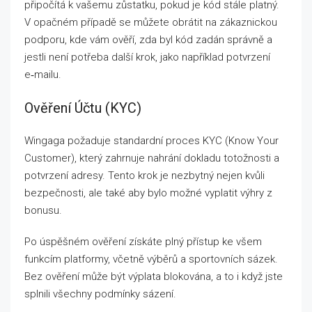
připočítá k vašemu zůstatku, pokud je kód stále platný.
V opačném případě se můžete obrátit na zákaznickou
podporu, kde vám ověří, zda byl kód zadán správně a
jestli není potřeba další krok, jako například potvrzení
e‑mailu.
Ověření Účtu (KYC)
Wingaga požaduje standardní proces KYC (Know Your
Customer), který zahrnuje nahrání dokladu totožnosti a
potvrzení adresy. Tento krok je nezbytný nejen kvůli
bezpečnosti, ale také aby bylo možné vyplatit výhry z
bonusu.
Po úspěšném ověření získáte plný přístup ke všem
funkcím platformy, včetně výběrů a sportovních sázek.
Bez ověření může být výplata blokována, a to i když jste
splnili všechny podmínky sázení.