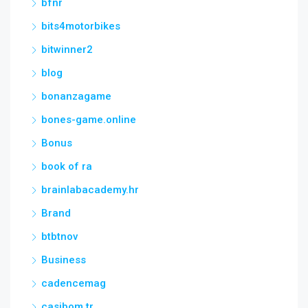
bfnr
bits4motorbikes
bitwinner2
blog
bonanzagame
bones-game.online
Bonus
book of ra
brainlabacademy.hr
Brand
btbtnov
Business
cadencemag
casibom tr