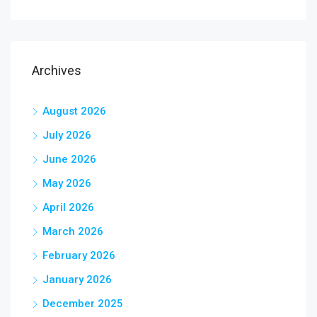
Archives
August 2026
July 2026
June 2026
May 2026
April 2026
March 2026
February 2026
January 2026
December 2025