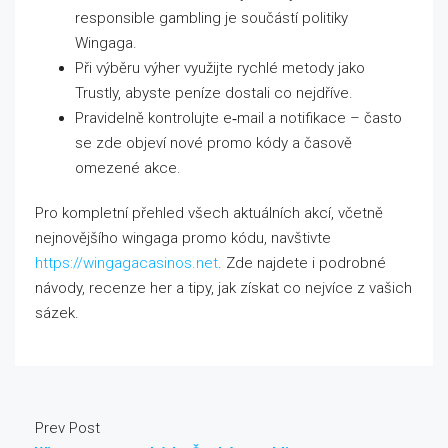
responsible gambling je součástí politiky
Wingaga.
Při výběru výher využijte rychlé metody jako
Trustly, abyste peníze dostali co nejdříve.
Pravidelně kontrolujte e‑mail a notifikace – často
se zde objeví nové promo kódy a časově
omezené akce.
Pro kompletní přehled všech aktuálních akcí, včetně
nejnovějšího wingaga promo kódu, navštivte
https://wingagacasinos.net
. Zde najdete i podrobné
návody, recenze her a tipy, jak získat co nejvíce z vašich
sázek.
Prev Post