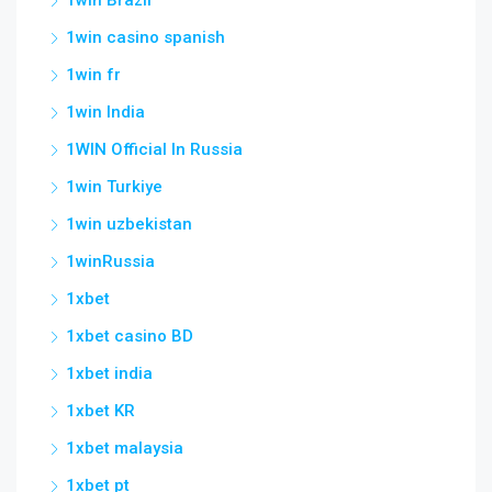
1win casino spanish
1win fr
1win India
1WIN Official In Russia
1win Turkiye
1win uzbekistan
1winRussia
1xbet
1xbet casino BD
1xbet india
1xbet KR
1xbet malaysia
1xbet pt