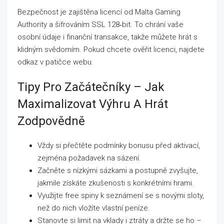
Bezpečnost je zajištěna licencí od Malta Gaming
Authority a šifrováním SSL 128‑bit. To chrání vaše
osobní údaje i finanční transakce, takže můžete hrát s
klidným svědomím. Pokud chcete ověřit licenci, najdete
odkaz v patičce webu.
Tipy Pro Začátečníky – Jak
Maximalizovat Výhru A Hrát
Zodpovědně
Vždy si přečtěte podmínky bonusu před aktivací,
zejména požadavek na sázení.
Začněte s nízkými sázkami a postupně zvyšujte,
jakmile získáte zkušenosti s konkrétními hrami.
Využijte free spiny k seznámení se s novými sloty,
než do nich vložíte vlastní peníze.
Stanovte si limit na vklady i ztráty a držte se ho –