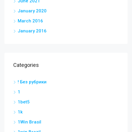
June 2021
January 2020
March 2016
January 2016
Categories
! Без рубрики
1
1bet5
1k
1Win Brasil
1win Brazil