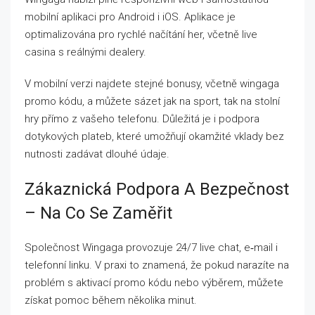
mobilní aplikaci pro Android i iOS. Aplikace je
optimalizována pro rychlé načítání her, včetně live
casina s reálnými dealery.
V mobilní verzi najdete stejné bonusy, včetně wingaga
promo kódu, a můžete sázet jak na sport, tak na stolní
hry přímo z vašeho telefonu. Důležitá je i podpora
dotykových plateb, které umožňují okamžité vklady bez
nutnosti zadávat dlouhé údaje.
Zákaznická Podpora A Bezpečnost
– Na Co Se Zaměřit
Společnost Wingaga provozuje 24/7 live chat, e‑mail i
telefonní linku. V praxi to znamená, že pokud narazíte na
problém s aktivací promo kódu nebo výběrem, můžete
získat pomoc během několika minut.