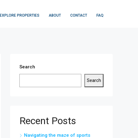
EXPLORE PROPERTIES
ABOUT
CONTACT
FAQ
Search
Search
Recent Posts
Navigating the maze of sports