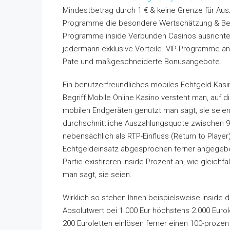
Mindestbetrag durch 1 € & keine Grenze für Ausz
Programme die besondere Wertschätzung & Beloh
Programme inside Verbunden Casinos ausrichten 
jedermann exklusive Vorteile. VIP-Programme ang
Pate und maßgeschneiderte Bonusangebote.
Ein benutzerfreundliches mobiles Echtgeld Kas
Begriff Mobile Online Kasino versteht man, auf
mobilen Endgeräten genutzt man sagt, sie seien 
durchschnittliche Auszahlungsquote zwischen 
nebensächlich als RTP-Einfluss (Return to Player
Echtgeldeinsatz abgesprochen ferner angegebe
Partie existireren inside Prozent an, wie gleich
man sagt, sie seien.
Wirklich so stehen Ihnen beispielsweise insid
Absolutwert bei 1.000 Eur höchstens 2.000 Euro
200 Euroletten einlösen ferner einen 100-prozen