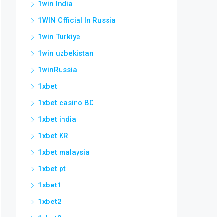
1win India
1WIN Official In Russia
1win Turkiye
1win uzbekistan
1winRussia
1xbet
1xbet casino BD
1xbet india
1xbet KR
1xbet malaysia
1xbet pt
1xbet1
1xbet2