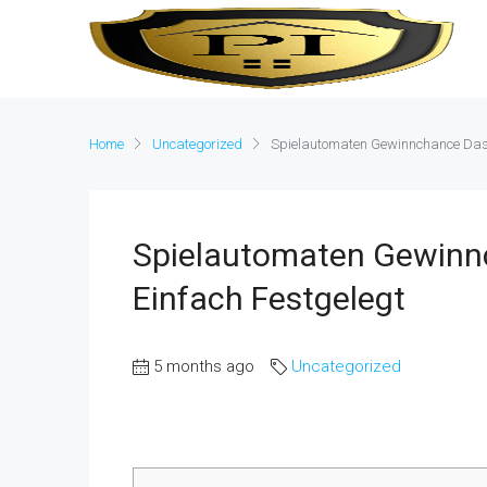
Home
Uncategorized
Spielautomaten Gewinnchance Das 
Spielautomaten Gewin
Einfach Festgelegt
5 months ago
Uncategorized