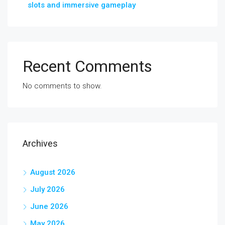
slots and immersive gameplay
Recent Comments
No comments to show.
Archives
August 2026
July 2026
June 2026
May 2026