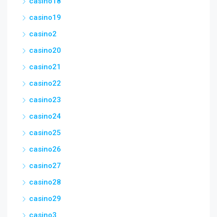
casino18
casino19
casino2
casino20
casino21
casino22
casino23
casino24
casino25
casino26
casino27
casino28
casino29
casino3