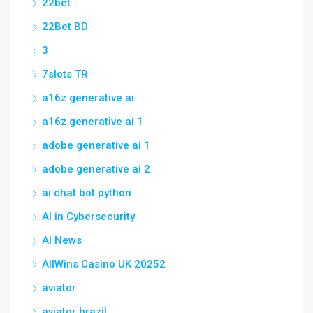
22bet
22Bet BD
3
7slots TR
a16z generative ai
a16z generative ai 1
adobe generative ai 1
adobe generative ai 2
ai chat bot python
AI in Cybersecurity
AI News
AllWins Casino UK 20252
aviator
aviator brazil