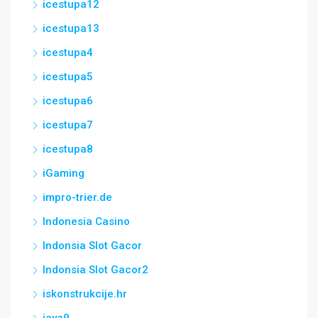
icestupa12
icestupa13
icestupa4
icestupa5
icestupa6
icestupa7
icestupa8
iGaming
impro-trier.de
Indonesia Casino
Indonsia Slot Gacor
Indonsia Slot Gacor2
iskonstrukcije.hr