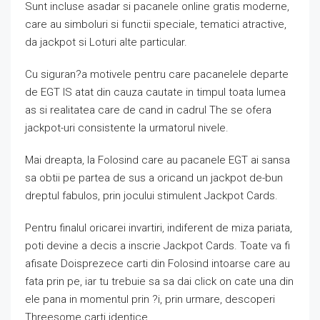
Sunt incluse asadar si pacanele online gratis moderne,
care au simboluri si functii speciale, tematici atractive,
da jackpot si Loturi alte particular.
Cu siguran?a motivele pentru care pacanelele departe
de EGT IS atat din cauza cautate in timpul toata lumea
as si realitatea care de cand in cadrul The se ofera
jackpot-uri consistente la urmatorul nivele.
Mai dreapta, la Folosind care au pacanele EGT ai sansa
sa obtii pe partea de sus a oricand un jackpot de-bun
dreptul fabulos, prin jocului stimulent Jackpot Cards.
Pentru finalul oricarei invartiri, indiferent de miza pariata,
poti devine a decis a inscrie Jackpot Cards. Toate va fi
afisate Doisprezece carti din Folosind intoarse care au
fata prin pe, iar tu trebuie sa sa dai click on cate una din
ele pana in momentul prin ?i, prin urmare, descoperi
Threesome carti identice.