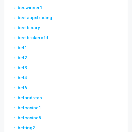
bedwinner1
bestappstrading
bestbinary
bestbrokercfd
bet1
bet2
bet3
bet4
bet6
betandreas
betcasino1
betcasino5
betting2