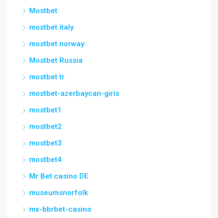
Mostbet
mostbet italy
mostbet norway
Mostbet Russia
mostbet tr
mostbet-azerbaycan-giris
mostbet1
mostbet2
mostbet3
mostbet4
Mr Bet casino DE
museumsnorfolk
mx-bbrbet-casino