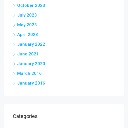
October 2023
July 2023
May 2023
April 2023
January 2022
June 2021
January 2020
March 2016
January 2016
Categories