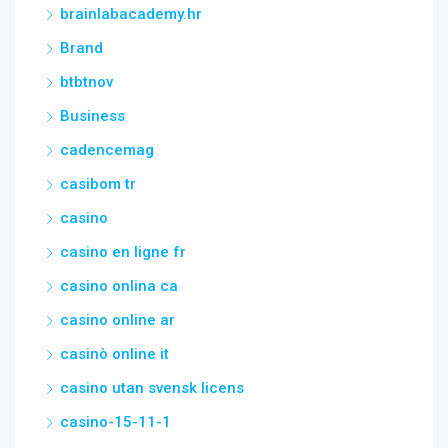
brainlabacademy.hr
Brand
btbtnov
Business
cadencemag
casibom tr
casino
casino en ligne fr
casino onlina ca
casino online ar
casinò online it
casino utan svensk licens
casino-15-11-1