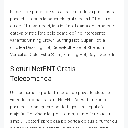
In cazul pe partea de sus a asta nu te-tu va primi distrat
pana chiar acum la pacanele gratis de la EGT si nu stii
cu ce titluri sa incepi, iata in timpul gama de urmatoare
cateva printre lista cele poate ob?ine interesante
variante: Shining Crown, Burning Hot, Super Hot, al
cincilea Dazzling Hot, Dice&Roll, Rise of Rhenium,
Versailles Gold, Extra Stars, Flaming Hot, Royal Secrets.
Sloturi NetENT Gratis
Telecomanda
Un nou nume important in ceea ce priveste sloturile
video telecomanda sunt NetENT. Acest furnizor de
pariu ca la configurare poate fi gasit in timpul oferta
majoritatii cazinourilor pe internet, iar motivul este unul
simplu: jucatorii apreciaza pe partea de sus a numar cu