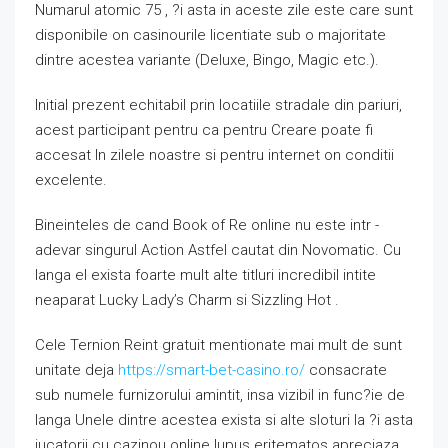
Numarul atomic 75 , ?i asta in aceste zile este care sunt
disponibile on casinourile licentiate sub o majoritate
dintre acestea variante (Deluxe, Bingo, Magic etc.).
Initial prezent echitabil prin locatiile stradale din pariuri,
acest participant pentru ca pentru Creare poate fi
accesat In zilele noastre si pentru internet on conditii
excelente.
Bineinteles de cand Book of Re online nu este intr -
adevar singurul Action Astfel cautat din Novomatic. Cu
langa el exista foarte mult alte titluri incredibil intite
neaparat Lucky Lady’s Charm si Sizzling Hot .
Cele Ternion Reint gratuit mentionate mai mult de sunt
unitate deja
https://smart-bet-casino.ro/
consacrate
sub numele furnizorului amintit, insa vizibil in func?ie de
langa Unele dintre acestea exista si alte sloturi la ?i asta
jucatorii cu cazinou online lupus eritematos apreciaza