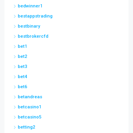
bedwinner1
bestappstrading
bestbinary
bestbrokercfd
bet1
bet2
bet3
bet4
bet6
betandreas
betcasino1
betcasino5
betting2