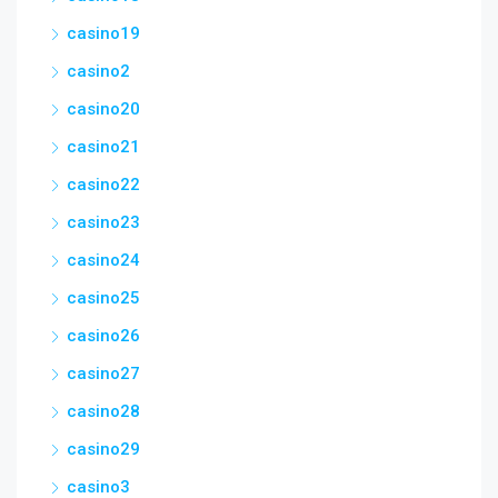
casino19
casino2
casino20
casino21
casino22
casino23
casino24
casino25
casino26
casino27
casino28
casino29
casino3