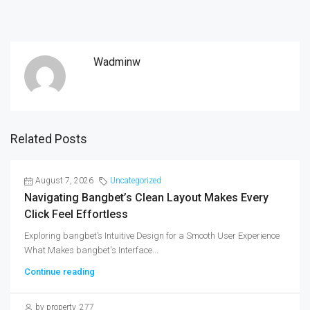
Wadminw
Related Posts
August 7, 2026
Uncategorized
Navigating Bangbet’s Clean Layout Makes Every
Click Feel Effortless
Exploring bangbet’s Intuitive Design for a Smooth User Experience
What Makes bangbet's Interface...
Continue reading
by property_277