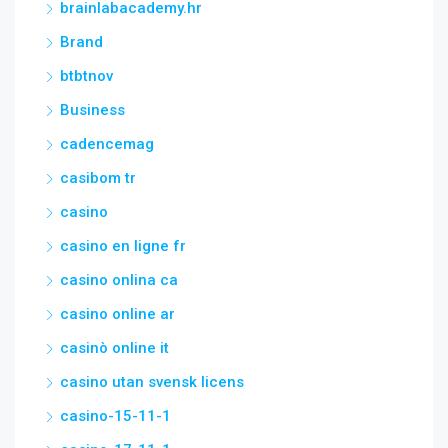
brainlabacademy.hr
Brand
btbtnov
Business
cadencemag
casibom tr
casino
casino en ligne fr
casino onlina ca
casino online ar
casinò online it
casino utan svensk licens
casino-15-11-1