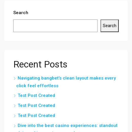
Search
Search
Recent Posts
Navigating bangbet’s clean layout makes every
click feel effortless
Test Post Created
Test Post Created
Test Post Created
Dive into the best casino experiences: standout