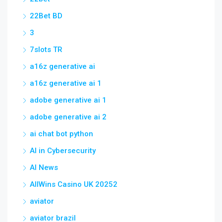
22Bet BD
3
7slots TR
a16z generative ai
a16z generative ai 1
adobe generative ai 1
adobe generative ai 2
ai chat bot python
AI in Cybersecurity
AI News
AllWins Casino UK 20252
aviator
aviator brazil