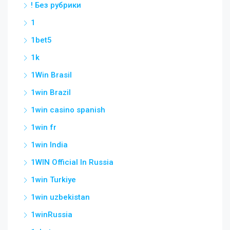
! Без рубрики
1
1bet5
1k
1Win Brasil
1win Brazil
1win casino spanish
1win fr
1win India
1WIN Official In Russia
1win Turkiye
1win uzbekistan
1winRussia