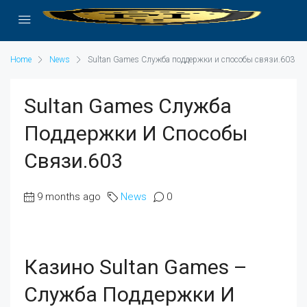
Home
News
Sultan Games Служба поддержки и способы связи.603
Sultan Games Служба
Поддержки И Способы
Связи.603
9 months ago
News
0
Казино Sultan Games –
Служба Поддержки И