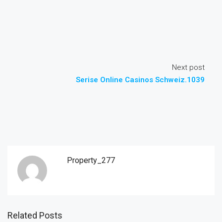
Next post
Serise Online Casinos Schweiz.1039
Property_277
Related Posts