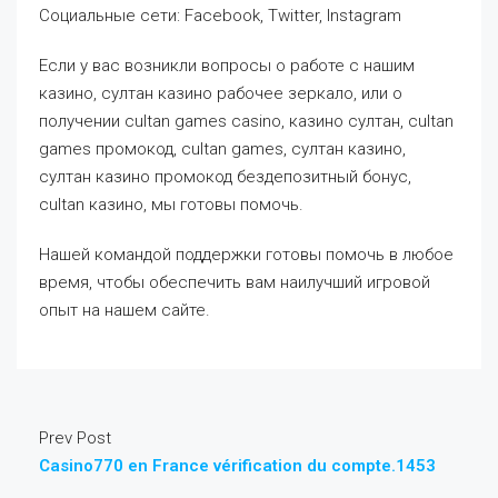
Социальные сети: Facebook, Twitter, Instagram
Если у вас возникли вопросы о работе с нашим
казино, султан казино рабочее зеркало, или о
получении сultan games casino, казино султан, сultan
games промокод, сultan games, султан казино,
султан казино промокод бездепозитный бонус,
сultan казино, мы готовы помочь.
Нашей командой поддержки готовы помочь в любое
время, чтобы обеспечить вам наилучший игровой
опыт на нашем сайте.
Prev Post
Casino770 en France vérification du compte.1453