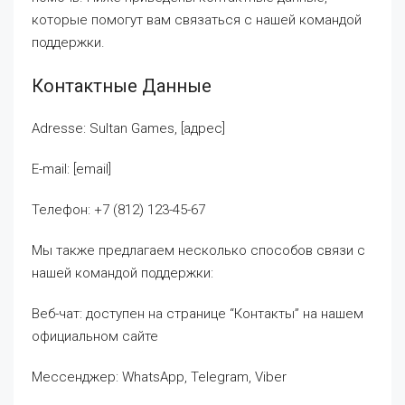
которые помогут вам связаться с нашей командой
поддержки.
Контактные Данные
Adresse: Sultan Games, [адрес]
E-mail: [email]
Телефон: +7 (812) 123-45-67
Мы также предлагаем несколько способов связи с
нашей командой поддержки:
Веб-чат: доступен на странице “Контакты” на нашем
официальном сайте
Мессенджер: WhatsApp, Telegram, Viber