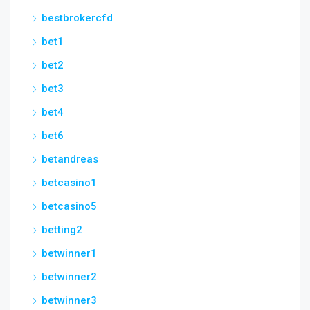
bestbrokercfd
bet1
bet2
bet3
bet4
bet6
betandreas
betcasino1
betcasino5
betting2
betwinner1
betwinner2
betwinner3