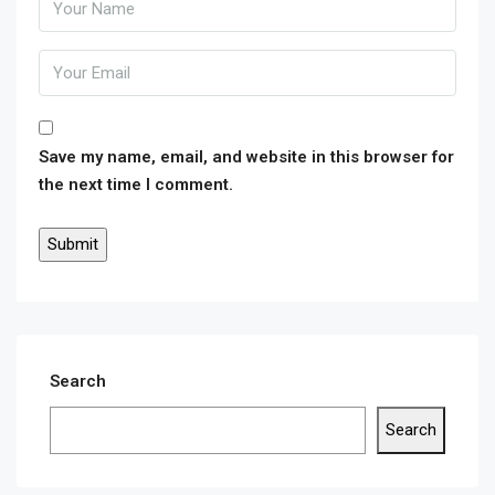
Save my name, email, and website in this browser for
the next time I comment.
Search
Search