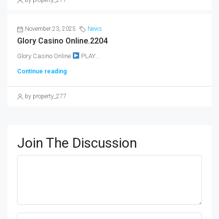
by property_277
November 23, 2025
News
Glory Casino Online.2204
Glory Casino Online
PLAY...
Continue reading
by property_277
Join The Discussion