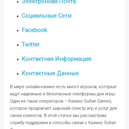
Электронная Почта
Социальные Сети
Facebook
Twitter
Контактная Информация
Контактные Данные
В мире онлайн-казино есть много игроков, которые
ищут надежные и безопасные платформы для игры.
Один из таких операторов – Казино Sultan Games,
которое предлагает широкий спектр игр и услуг для
своих клиентов. В этой статье мы рассмотрим
службу поддержки и способы связи с Казино Sultan