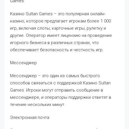
Games.
Казино Sultan Games – это популярная онлайн-
казино, которое предлагает игрокам более 1 000
игр, включая слоты, карточные игры, рулетку и
другие. Оператор имеет лицензию на проведение
игорного бизнеса в различных странах, что
обеспечивает безопасность и честность игр.
Мессенджер
Мессенджер – это один из самых быстрого
способов связаться с поддержкой Казино Sultan
Games. Игроки могут отправить сообщение в
мессенджере, и операторы поддержки ответят в
течение нескольких минут.
Электронная почта