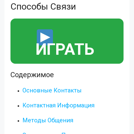
Способы Связи
ИГРАТЬ
Содержимое
Основные Контакты
Контактная Информация
Методы Общения