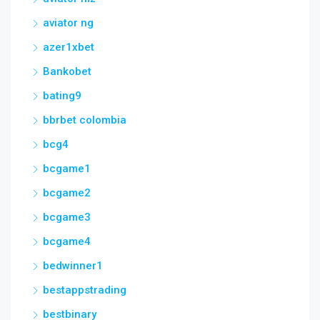
aviator ng
azer1xbet
Bankobet
bating9
bbrbet colombia
bcg4
bcgame1
bcgame2
bcgame3
bcgame4
bedwinner1
bestappstrading
bestbinary