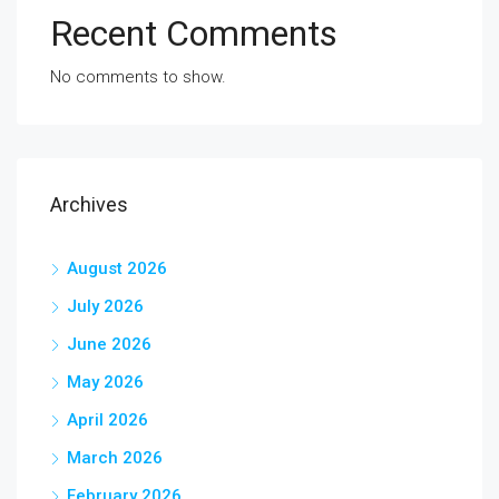
Recent Comments
No comments to show.
Archives
August 2026
July 2026
June 2026
May 2026
April 2026
March 2026
February 2026