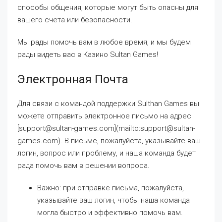
способы общения, которые могут быть опасны для
вашего счета или безопасности.
Мы рады помочь вам в любое время, и мы будем
рады видеть вас в Казино Sultan Games!
Электронная Почта
Для связи с командой поддержки Sulthan Games вы
можете отправить электронное письмо на адрес
[support@sultan-games.com](mailto:support@sultan-
games.com). В письме, пожалуйста, указывайте ваш
логин, вопрос или проблему, и наша команда будет
рада помочь вам в решении вопроса.
Важно: при отправке письма, пожалуйста,
указывайте ваш логин, чтобы наша команда
могла быстро и эффективно помочь вам.