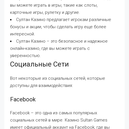
вы можете играть в игры, такие как слоты,
карточные игры, рулетку и другие.
Султан Казино предлагает игрокам различные
бонусы и акции, чтобы сделать игру еще более
интересной.
Султан Казино – это безопасное и надежное
онлайн-казино, где вы можете играть с
уверенностью.
Социальные Сети
Вот некоторые из социальных сетей, которые
доступны для взаимодействия:
Facebook
Facebook – это одна из самых популярных
социальных сетей в мире. Казино Sultan Games
имеет официальный аккаунт на Facebook, где вы