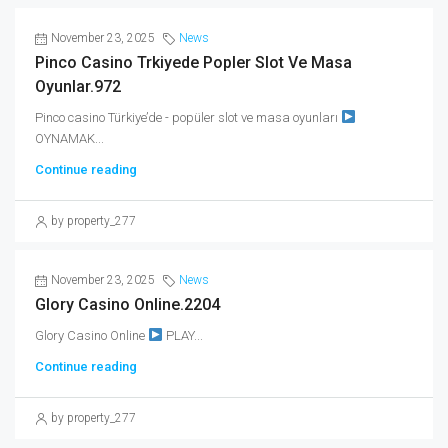
November 23, 2025
News
Pinco Casino Trkiyede Popler Slot Ve Masa
Oyunlar.972
Pinco casino Türkiye’de - popüler slot ve masa oyunları
OYNAMAK...
Continue reading
by property_277
November 23, 2025
News
Glory Casino Online.2204
Glory Casino Online
PLAY...
Continue reading
by property_277