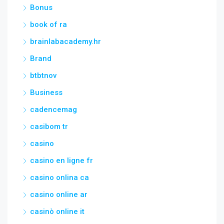
Bonus
book of ra
brainlabacademy.hr
Brand
btbtnov
Business
cadencemag
casibom tr
casino
casino en ligne fr
casino onlina ca
casino online ar
casinò online it