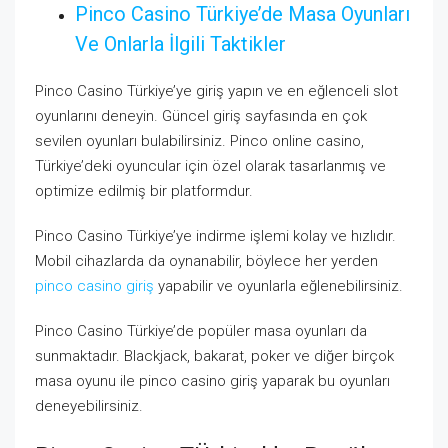
Pinco Casino Türkiye’de Masa Oyunları
Ve Onlarla İlgili Taktikler
Pinco Casino Türkiye’ye giriş yapın ve en eğlenceli slot
oyunlarını deneyin. Güncel giriş sayfasında en çok
sevilen oyunları bulabilirsiniz. Pinco online casino,
Türkiye’deki oyuncular için özel olarak tasarlanmış ve
optimize edilmiş bir platformdur.
Pinco Casino Türkiye’ye indirme işlemi kolay ve hızlıdır.
Mobil cihazlarda da oynanabilir, böylece her yerden
pinco casino giriş
yapabilir ve oyunlarla eğlenebilirsiniz.
Pinco Casino Türkiye’de popüler masa oyunları da
sunmaktadır. Blackjack, bakarat, poker ve diğer birçok
masa oyunu ile pinco casino giriş yaparak bu oyunları
deneyebilirsiniz.