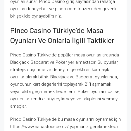
oyunları sunar. Pinco Casino giriş sayfasından rahatça
oyunları deneyebilir ve pinco.com.tr üzerinden güvenli
bir şekilde oynayabilirsiniz.
Pinco Casino Türkiye’de Masa
Oyunları Ve Onlarla İlgili Taktikler
Pinco Casino Türkiye’de popüler masa oyunları arasında
Blackjack, Baccarat ve Poker yer almaktadır. Bu oyunlar,
stratejik düşünme ve deneyim gerektiren karmaşık
oyunlar olarak bilinir. Blackjack ve Baccarat oyunlarında,
oyuncunun kart değerlerini toplayarak 21’i aşmamak
veya rakibi geçmemek hedeflenir. Poker oyunlarında ise,
oyuncular kendi elini iyileştirmeye ve rakiplerini yenmeyi
amaçlar.
Pinco Casino Türkiye’de bu masa oyunlarını oynamak için
https://www.napastousce.cz/ yapmanız gerekmektedir.