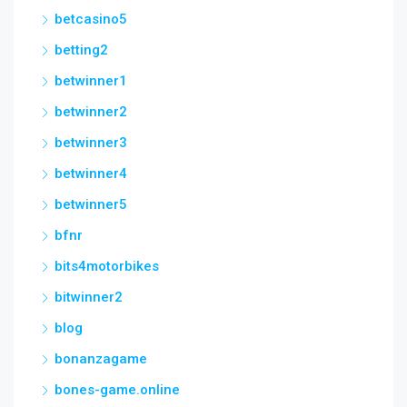
betcasino5
betting2
betwinner1
betwinner2
betwinner3
betwinner4
betwinner5
bfnr
bits4motorbikes
bitwinner2
blog
bonanzagame
bones-game.online