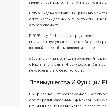
является возможность получать бонусы и ски
Важно! Вход на зеркало Pin Up казино може
сайта. Игроки должны быть осторожны и не и
его безопасности.
В 2025 году, Pin Up казино продолжает разви
максимальное удовлетворение. Вход на зерка
который может быть полезен игрокам.
Обратите внимание! Вход на зеркало Pin Up
официального сайта. Игроки должны быть ост
не уверены в его безопасности.
Преимущества И Функции Pi
Pin Up Казино – это современное и надежное
спектр развлекательных и финансовых возм
и функции Pin Up Казино, которые делают его