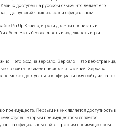
 Казино доступен на русском языке, что делает его
тран, где русский язык является официальным.
айте Pin Up Казино, игроки должны прочитать и
обы обеспечить безопасность и надежность игры.
зино – это вход на зеркало. Зеркало – это веб-страница,
ьного сайта, но имеет несколько отличий. Зеркало
ок не может доступаться к официальному сайту из-за тех
ько преимуществ. Первым из них является доступность к
т недоступен. Вторым преимуществом является
тупны на официальном сайте. Третьим преимуществом