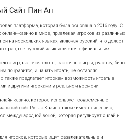
ый Сайт Пин Ап
ровая платформа, которая была основана в 2016 году. С
х онлайн-казино в мире, привлекая игроков из различных
пен на нескольких языках, включая русский, что делает
х стран, где русский язык является официальным.
ектр игр, включая слоты, карточные игры, рулетку, бинго
 им понравится, и начать играть, не оставляя
но также предлагает игрокам возможность играть в
ами и другими игроками в реальном времени.
онлайн-казино, которое использует современные
иальный сайт Pin Up Казино также имеет лицензию,
ся международной зоной, которая регулирует онлайн-
 для игроков, которые ищут развлекательные и