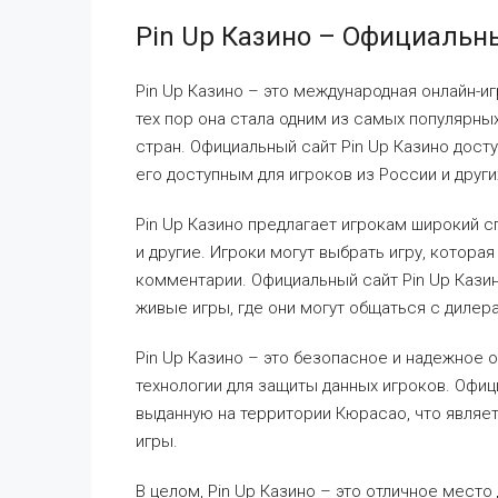
Pin Up Казино – Официальн
Pin Up Казино – это международная онлайн-иг
тех пор она стала одним из самых популярны
стран. Официальный сайт Pin Up Казино досту
его доступным для игроков из России и други
Pin Up Казино предлагает игрокам широкий сп
и другие. Игроки могут выбрать игру, которая
комментарии. Официальный сайт Pin Up Кази
живые игры, где они могут общаться с дилер
Pin Up Казино – это безопасное и надежное 
технологии для защиты данных игроков. Офиц
выданную на территории Кюрасао, что являет
игры.
В целом, Pin Up Казино – это отличное место