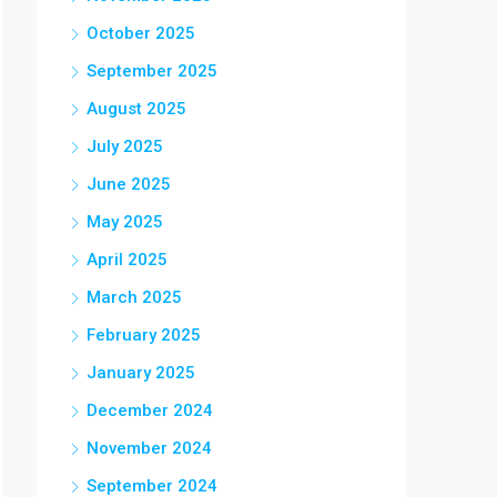
October 2025
September 2025
August 2025
July 2025
June 2025
May 2025
April 2025
March 2025
February 2025
January 2025
December 2024
November 2024
September 2024