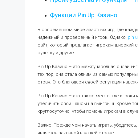
Функции Pin Up Казино:
В современном мире азартных игр, где кажд
надежный и проверенный игрок. Однако,
pin 
сайт, который предлагает игрокам широкий с
рулетку и другие.
Pin Up Казино – это международная онлайн-иг
тех пор, она стала одним из самых популярны
стран. Это благодаря своей репутации надеж
Pin Up Казино – это также место, где игроки
увеличить свои шансы на выигрыш. Кроме тог
круглосуточно, чтобы помочь игрокам в случ
Важно! Прежде чем начать играть, убедитесь, 
является законной в вашей стране.