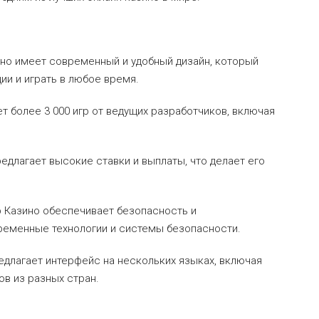
ино имеет современный и удобный дизайн, который
ии и играть в любое время.
т более 3 000 игр от ведущих разработчиков, включая
редлагает высокие ставки и выплаты, что делает его
p Казино обеспечивает безопасность и
ременные технологии и системы безопасности.
едлагает интерфейс на нескольких языках, включая
ов из разных стран.