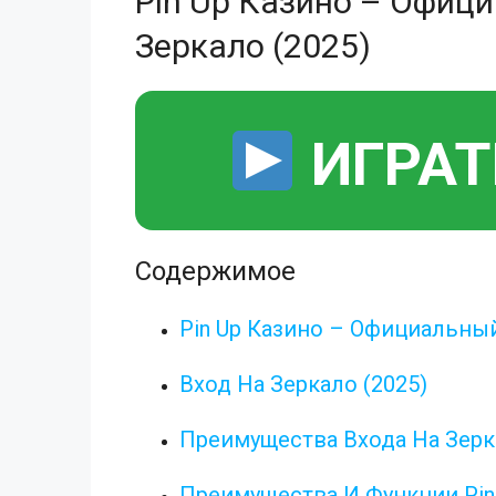
Pin Up Казино – Офиц
Зеркало (2025)
ИГРАТ
Содержимое
Pin Up Казино – Официальны
Вход На Зеркало (2025)
Преимущества Входа На Зерк
Преимущества И Функции Pin