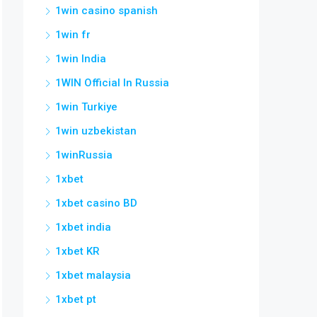
1win casino spanish
1win fr
1win India
1WIN Official In Russia
1win Turkiye
1win uzbekistan
1winRussia
1xbet
1xbet casino BD
1xbet india
1xbet KR
1xbet malaysia
1xbet pt