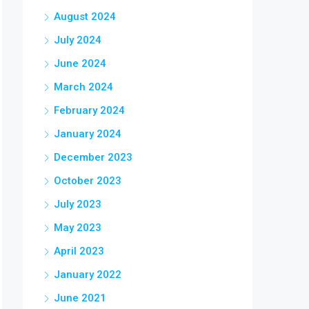
August 2024
July 2024
June 2024
March 2024
February 2024
January 2024
December 2023
October 2023
July 2023
May 2023
April 2023
January 2022
June 2021