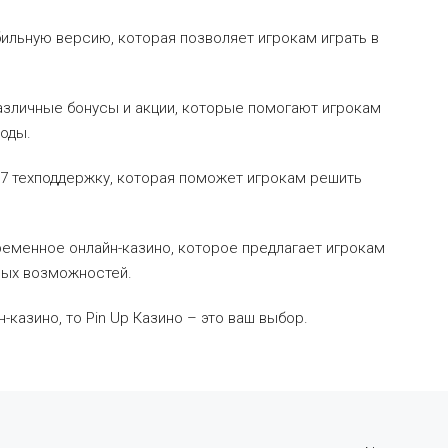
ильную версию, которая позволяет игрокам играть в
различные бонусы и акции, которые помогают игрокам
годы.
/7 техподдержку, которая поможет игрокам решить
временное онлайн-казино, которое предлагает игрокам
вых возможностей.
казино, то Pin Up Казино – это ваш выбор.