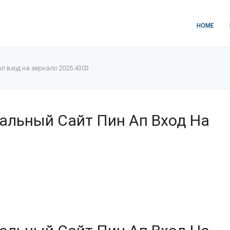
HOME
п вход на зеркало 2025.4303
иальный Сайт Пин Ап Вход На