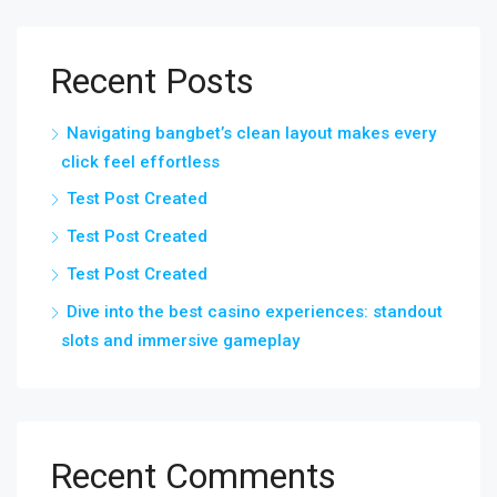
Recent Posts
Navigating bangbet’s clean layout makes every
click feel effortless
Test Post Created
Test Post Created
Test Post Created
Dive into the best casino experiences: standout
slots and immersive gameplay
Recent Comments