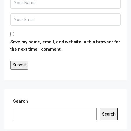
Save my name, email, and website in this browser for
the next time I comment.
Search
Search