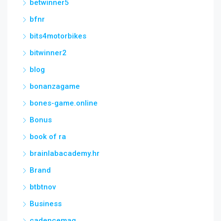
betwinner5
bfnr
bits4motorbikes
bitwinner2
blog
bonanzagame
bones-game.online
Bonus
book of ra
brainlabacademy.hr
Brand
btbtnov
Business
cadencemag