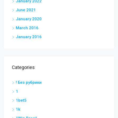
January 2022
June 2021
January 2020
March 2016
January 2016
Categories
! Без рубрики
1
1bet5
1k