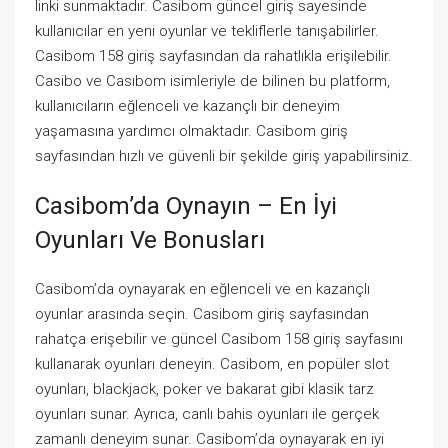
linki sunmaktadır. Casibom güncel giriş sayesinde
kullanıcılar en yeni oyunlar ve tekliflerle tanışabilirler.
Casibom 158 giriş sayfasından da rahatlıkla erişilebilir.
Casibo ve Casıbom isimleriyle de bilinen bu platform,
kullanıcıların eğlenceli ve kazançlı bir deneyim
yaşamasına yardımcı olmaktadır. Casibom giriş
sayfasından hızlı ve güvenli bir şekilde giriş yapabilirsiniz.
Casibom’da Oynayın – En İyi
Oyunları Ve Bonusları
Casibom’da oynayarak en eğlenceli ve en kazançlı
oyunlar arasında seçin. Casibom giriş sayfasından
rahatça erişebilir ve güncel Casibom 158 giriş sayfasını
kullanarak oyunları deneyin. Casibom, en popüler slot
oyunları, blackjack, poker ve bakarat gibi klasik tarz
oyunları sunar. Ayrıca, canlı bahis oyunları ile gerçek
zamanlı deneyim sunar. Casibom’da oynayarak en iyi