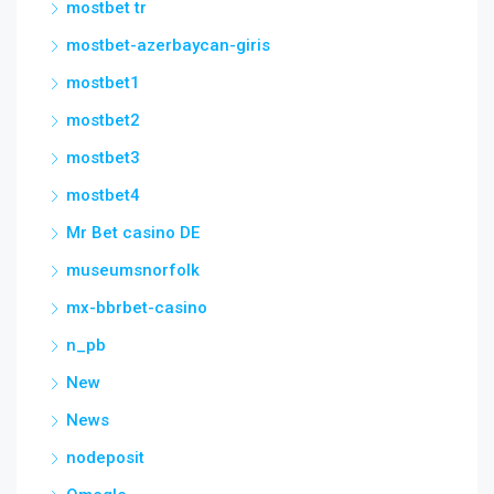
mostbet tr
mostbet-azerbaycan-giris
mostbet1
mostbet2
mostbet3
mostbet4
Mr Bet casino DE
museumsnorfolk
mx-bbrbet-casino
n_pb
New
News
nodeposit