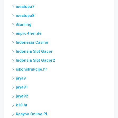
icestupa7
icestupa8
iGaming
impro-trier.de
Indonesia Casino
Indonsia Slot Gacor
Indonsia Slot Gacor2
iskonstrukcije.hr
jaya9
jaya91
jaya92
k18.hr
Kasyno Online PL