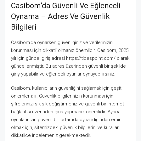
Casibom’da Güvenli Ve Eğlenceli
Oynama – Adres Ve Güvenlik
Bilgileri
Casibom’da oynarken güvenliğiniz ve verilerinizin
korunması için dikkatli olmanız önemlidir. Casibom, 2025
yılı için güncel giriş adresi https://tidespoint.com/ olarak
güncellenmiştir. Bu adres üzerinden güvenli bir şekilde
giriş yapabilir ve eğlenceli oyunlar oynayabilirsiniz.
Casibom, kullanıcıların güvenliğini sağlamak için çeşitli
önlemler alır. Güvenlik bilgilerinizin korunması için
şifrelerinizi sık sık değiştirmeniz ve güvenli bir internet
bağlantısı üzerinden giriş yapmanız önemlidir. Ayrıca,
oyunlarınızın güvenli bir ortamda oynandığından emin
olmak için, sitemizdeki güvenlik bilgilerini ve kuralları
dikkatlice incelemeniz gerekmektedir.