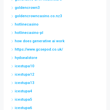
goldencrown3
goldencrowncasino.co.nz3
hotlinecasino
hotlinecasino-pl
how does generative ai work
https://www.gcsepod.co.uk/
hydsealstore
icestupa10
icestupa12
icestupa13
icestupa4
icestupa5
icestupa6