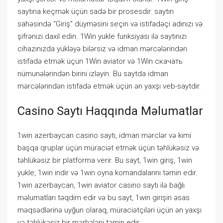
saytına keçmək üçün sadə bir prosesdir: saytın
sahəsində “Giriş” düyməsini seçin və istifadəçi adınızı və
şifrənizi daxil edin. 1Win yukle funksiyası ilə saytınızı
cihazınızda yükləyə bilərsiz və idman mərcələrindən
istifadə etmək üçün 1Win aviator və 1Win скачать
nümunələrindən birini izləyin. Bu saytda idman
mərcələrindən istifadə etmək üçün ən yaxşı veb-saytdır.
Casino Saytı Haqqında Məlumatlar
1win azerbaycan casino saytı, idman mərclər və kimi
başqa qruplar üçün müraciət etmək üçün təhlükəsiz və
təhlükəsiz bir platforma verir. Bu sayt, 1win giriş, 1win
yukle, 1win indir və 1win oyna komandalarını təmin edir.
1win azerbaycan, 1win aviator casino saytı ilə bağlı
məlumatları təqdim edir və bu sayt, 1win girişin əsas
məqsədlərinə uyğun olaraq, müraciətçiləri üçün ən yaxşı
və təhlükəsiz bir mərhələni təmin edir.