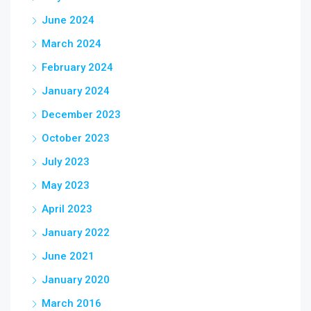
June 2024
March 2024
February 2024
January 2024
December 2023
October 2023
July 2023
May 2023
April 2023
January 2022
June 2021
January 2020
March 2016