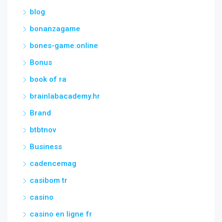
blog
bonanzagame
bones-game.online
Bonus
book of ra
brainlabacademy.hr
Brand
btbtnov
Business
cadencemag
casibom tr
casino
casino en ligne fr