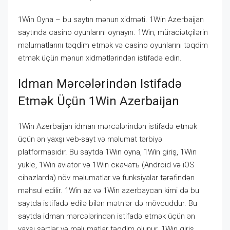
1Win Oyna – bu saytın mənun xidməti. 1Win Azerbaijan
saytında casino oyunlarını oynayın. 1Win, müraciətçilərin
məlumatlarını təqdim etmək və casino oyunlarını təqdim
etmək üçün mənun xidmətlərindən istifadə edin.
Idman Mərcələrindən Istifadə
Etmək Üçün 1Win Azerbaijan
1Win Azerbaijan idman mərcələrindən istifadə etmək
üçün ən yaxşı veb-sayt və məlumat tərbiyə
platformasıdır. Bu saytda 1Win oyna, 1Win giriş, 1Win
yukle, 1Win aviator və 1Win скачать (Android və iOS
cihazlarda) növ məlumatlar və funksiyalar tərəfindən
məhsul edilir. 1Win az və 1Win azerbaycan kimi də bu
saytda istifadə edilə bilən mətnlər də mövcuddur. Bu
saytda idman mərcələrindən istifadə etmək üçün ən
yaxşı şərtlər və məlumatlar təqdim olunur. 1Win giriş