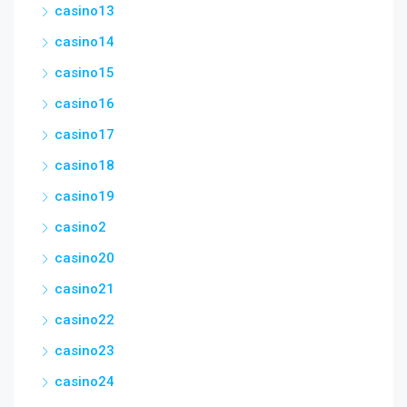
casino13
casino14
casino15
casino16
casino17
casino18
casino19
casino2
casino20
casino21
casino22
casino23
casino24