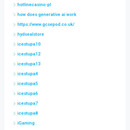
hotlinecasino-pl
how does generative ai work
https://www.gcsepod.co.uk/
hydsealstore
icestupa10
icestupa12
icestupa13
icestupa4
icestupa5
icestupa6
icestupa7
icestupa8
iGaming