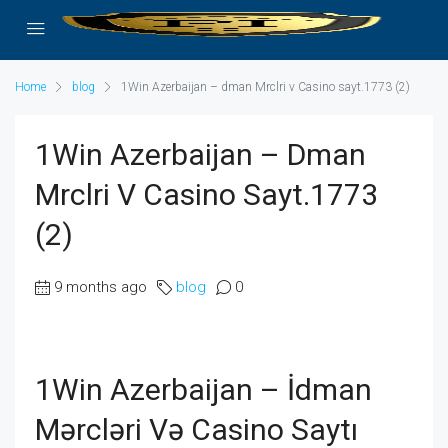
Home
blog
1Win Azerbaijan – dman Mrclri v Casino sayt.1773 (2)
1Win Azerbaijan – Dman
Mrclri V Casino Sayt.1773
(2)
9 months ago
blog
0
1Win Azerbaijan – İdman
Mərcləri Və Casino Saytı