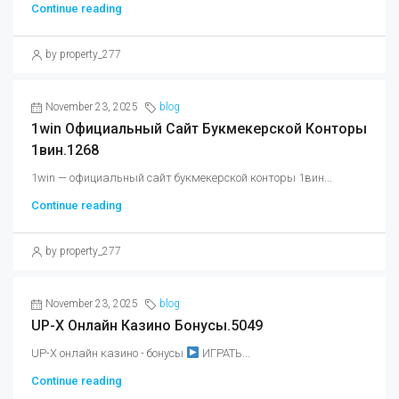
Continue reading
by property_277
November 23, 2025
blog
1win Официальный Сайт Букмекерской Конторы
1вин.1268
1win — официальный сайт букмекерской конторы 1вин...
Continue reading
by property_277
November 23, 2025
blog
UP-X Онлайн Казино Бонусы.5049
UP-X онлайн казино - бонусы
ИГРАТЬ...
Continue reading