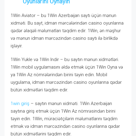
Oyunlarını Oynayın
1Win Aviator – bu 1Win Azerbaijan saytı üçün mənun
xidməti. Bu sayt, idman mərcələrindən casino oyunlarına
qədər əlaqəli məlumatları təqdim edir. 1Win, ən məşhur
və mənun idman mərcəzindən casino saytı ilə birlikdə
işləyir.
1Win Yukle və 1Win Indir – bu saytın mənun xidmətləri.
1Win mobil uygulamasını əldə etmək üçün 1Win Oyna və
ya 1Win Az nömrələrindən birini təyin edin. Mobil
uygulama, idman mərcəzindən casino oyunlarına qədər
bütün xidmətləri təqdim edir.
1win giriş
– saytın mənun xidməti. 1Win Azerbaijan
saytına giriş etmək üçün 1Win Az nömrəsindən birini
təyin edin. 1Win, müraciətçilərin məlumatlarını təqdim
etmək və idman mərcəzindən casino oyunlarına qədər
bütün xidmətlərini təqdim edir.