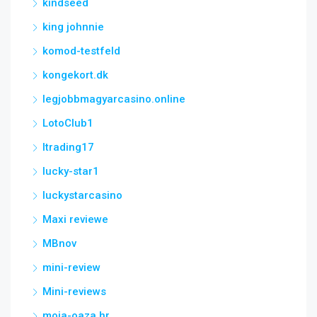
kindseed
king johnnie
komod-testfeld
kongekort.dk
legjobbmagyarcasino.online
LotoClub1
ltrading17
lucky-star1
luckystarcasino
Maxi reviewe
MBnov
mini-review
Mini-reviews
moja-oaza.hr