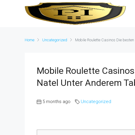
Home
Uncategorized
Mobile Roulette Casinos Die besten
Mobile Roulette Casinos
Natel Unter Anderem Ta
5 months ago
Uncategorized