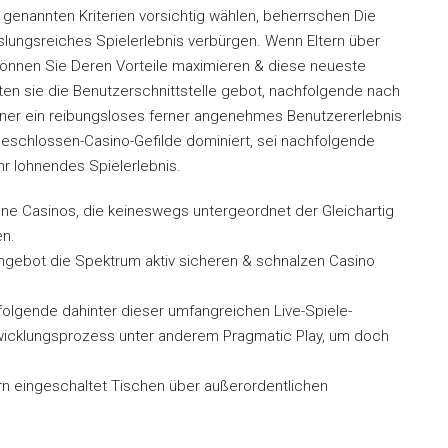
 genannten Kriterien vorsichtig wählen, beherrschen Die
lungsreiches Spielerlebnis verbürgen. Wenn Eltern über
önnen Sie Deren Vorteile maximieren & diese neueste
lten sie die Benutzerschnittstelle gebot, nachfolgende nach
rner ein reibungsloses ferner angenehmes Benutzererlebnis
ngeschlossen-Casino-Gefilde dominiert, sei nachfolgende
hr lohnendes Spielerlebnis.
line Casinos, die keineswegs untergeordnet der Gleichartig
en.
ngebot die Spektrum aktiv sicheren & schnalzen Casino
olgende dahinter dieser umfangreichen Live-Spiele-
wicklungsprozess unter anderem Pragmatic Play, um doch
rn eingeschaltet Tischen über außerordentlichen