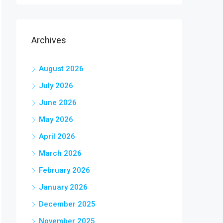
Archives
August 2026
July 2026
June 2026
May 2026
April 2026
March 2026
February 2026
January 2026
December 2025
November 2025