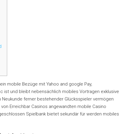
d
ein mobile Bezüge mit Yahoo and google Pay,
ist und bleibt nebensächlich mobiles Vortragen exklusive
nn Neukunde ferner bestehender Glücksspieler vermögen
eit von Erreichbar Casinos angewandten mobile Casino
eschlossen Spielbank bietet sekundär für werden mobiles