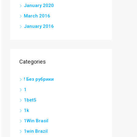
January 2020
March 2016
January 2016
Categories
! Без рубрики
1
1bet5
1k
1Win Brasil
1win Brazil