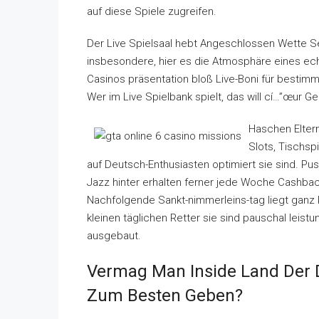
auf diese Spiele zugreifen.
Der Live Spielsaal hebt Angeschlossen Wette S
insbesondere, hier es die Atmosphäre eines echt
Casinos präsentation bloß Live-Boni für bestimm
Wer im Live Spielbank spielt, das will cí…”œur
Haschen Eltern
Slots, Tischsp
auf Deutsch-Enthusiasten optimiert sie sind. P
Jazz hinter erhalten ferner jede Woche Cashbac
Nachfolgende Sankt-nimmerleins-tag liegt ganz kl
kleinen täglichen Retter sie sind pauschal leis
ausgebaut.
Vermag Man Inside Land Der D
Zum Besten Geben?