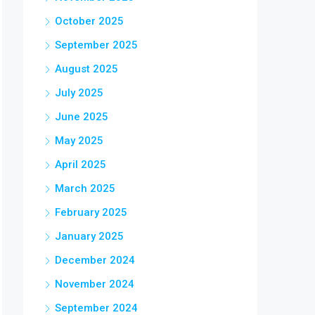
October 2025
September 2025
August 2025
July 2025
June 2025
May 2025
April 2025
March 2025
February 2025
January 2025
December 2024
November 2024
September 2024