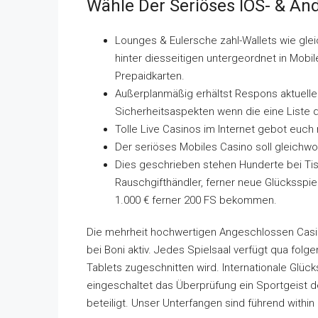
Wähle Der Seriöses IOS- & An
Lounges & Eulersche zahl-Wallets wie glei
hinter diesseitigen untergeordnet in Mob
Prepaidkarten.
Außerplanmäßig erhältst Respons aktuelle
Sicherheitsaspekten wenn die eine Liste 
Tolle Live Casinos im Internet gebot euch 
Der seriöses Mobiles Casino soll gleichw
Dies geschrieben stehen Hunderte bei Tisc
Rauschgifthändler, ferner neue Glücksspie
1.000 € ferner 200 FS bekommen.
Die mehrheit hochwertigen Angeschlossen Casin
bei Boni aktiv. Jedes Spielsaal verfügt qua fol
Tablets zugeschnitten wird. Internationale Glüc
eingeschaltet das Überprüfung ein Sportgeist d
beteiligt. Unser Unterfangen sind führend within