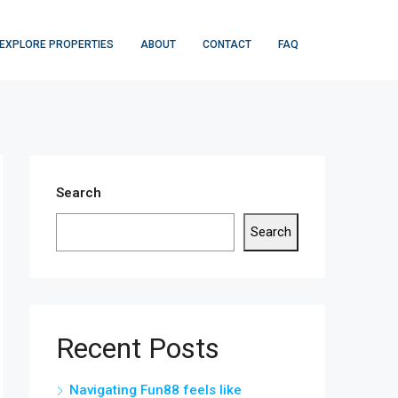
EXPLORE PROPERTIES
ABOUT
CONTACT
FAQ
Search
Search
Recent Posts
Navigating Fun88 feels like