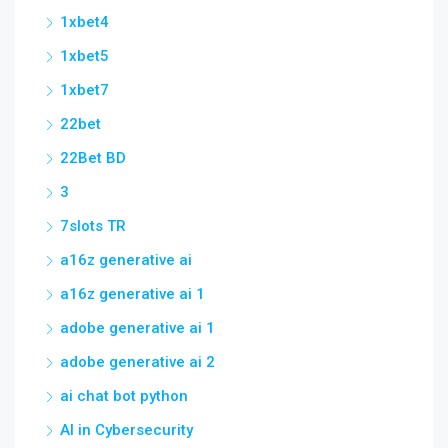
1xbet4
1xbet5
1xbet7
22bet
22Bet BD
3
7slots TR
a16z generative ai
a16z generative ai 1
adobe generative ai 1
adobe generative ai 2
ai chat bot python
AI in Cybersecurity