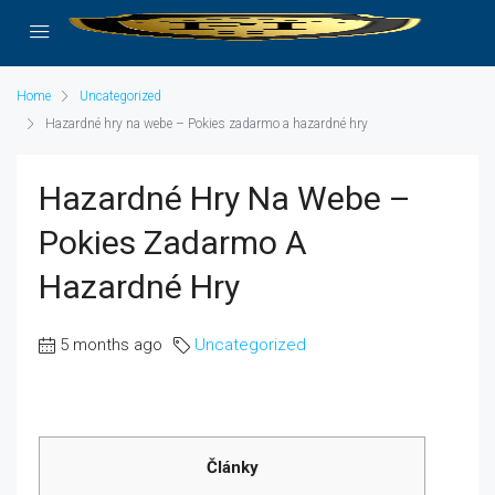
Home
Uncategorized
Hazardné hry na webe – Pokies zadarmo a hazardné hry
Hazardné Hry Na Webe –
Pokies Zadarmo A
Hazardné Hry
5 months ago
Uncategorized
Články