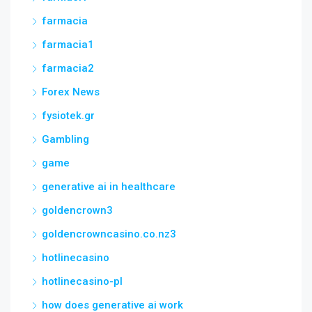
farmacia
farmacia1
farmacia2
Forex News
fysiotek.gr
Gambling
game
generative ai in healthcare
goldencrown3
goldencrowncasino.co.nz3
hotlinecasino
hotlinecasino-pl
how does generative ai work