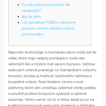
Čo robí pokerové počítače tak
návykovými?
tipy na výhru
Len spoľahlivé POKIES o skutočné
peniaze overené všetkými našimi
profesionálmi
Najnovšie technológie a mechanika valcov môžu byť tie
veľké, ktoré majú nadpisy ponúkajúce oveľa viac
výherných línií a môžete mať viacero bonusov. Väčšina
webových stránok pokračuje so štandardnými uvítacími
bonusmi, ponúka aj možnosť opätovného načítania a
bezplatné rotácie. Radi hľadáme centrá a nové
platformy, ktoré vám umožňujú zaškrtnúť všetky políčka
a umožniť profilom bezpečne vyskúšať si výherné
automaty.
Všetci vieme, na čo si treba dávať pozor na
kvalitných kasínových webových stránkach a dôkladne