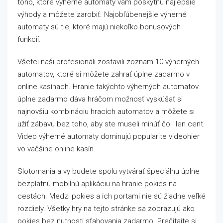
toho, ktoré výherné automaty vám poskytnú najlepšie
výhody a môžete zarobiť. Najobľúbenejšie výherné
automaty sú tie, ktoré majú niekoľko bonusových
funkcií.
Všetci naši profesionáli zostavili zoznam 10 výherných
automatov, ktoré si môžete zahrať úplne zadarmo v
online kasínach. Hranie takýchto výherných automatov
úplne zadarmo dáva hráčom možnosť vyskúšať si
najnovšiu kombináciu hracích automatov a môžete si
užiť zábavu bez toho, aby ste museli minúť čo i len cent.
Video výherné automaty dominujú popularite videohier
vo väčšine online kasín.
Slotomania a vy budete spolu vytvárať špeciálnu úplne
bezplatnú mobilnú aplikáciu na hranie pokies na
cestách. Medzi pokies a ich portami nie sú žiadne veľké
rozdiely. Všetky hry na tejto stránke sa zobrazujú ako
pokies bez nutnosti sťahovania zadarmo. Prečítajte si