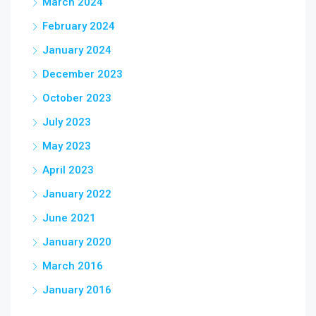
March 2024
February 2024
January 2024
December 2023
October 2023
July 2023
May 2023
April 2023
January 2022
June 2021
January 2020
March 2016
January 2016