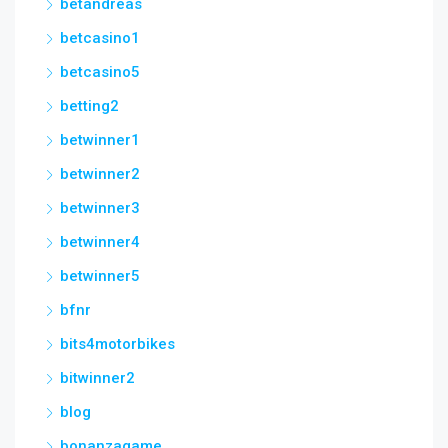
betandreas
betcasino1
betcasino5
betting2
betwinner1
betwinner2
betwinner3
betwinner4
betwinner5
bfnr
bits4motorbikes
bitwinner2
blog
bonanzagame