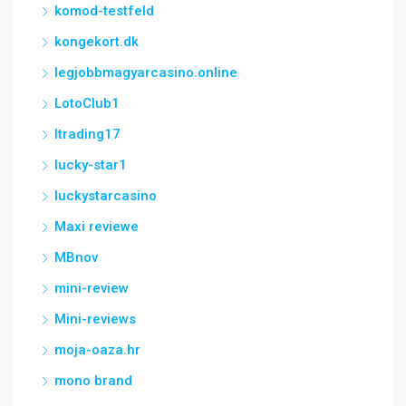
komod-testfeld
kongekort.dk
legjobbmagyarcasino.online
LotoClub1
ltrading17
lucky-star1
luckystarcasino
Maxi reviewe
MBnov
mini-review
Mini-reviews
moja-oaza.hr
mono brand