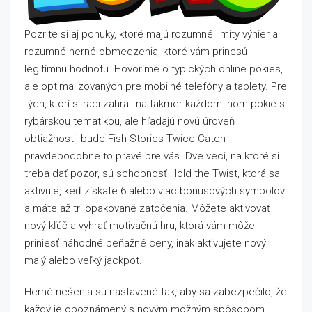
Pozrite si aj ponuky, ktoré majú rozumné limity výhier a
rozumné herné obmedzenia, ktoré vám prinesú
legitímnu hodnotu. Hovoríme o typických online pokies,
ale optimalizovaných pre mobilné telefóny a tablety. Pre
tých, ktorí si radi zahrali na takmer každom inom pokie s
rybárskou tematikou, ale hľadajú novú úroveň
obtiažnosti, bude Fish Stories Twice Catch
pravdepodobne to pravé pre vás. Dve veci, na ktoré si
treba dať pozor, sú schopnosť Hold the Twist, ktorá sa
aktivuje, keď získate 6 alebo viac bonusových symbolov
a máte až tri opakované zatočenia. Môžete aktivovať
nový kľúč a vyhrať motivačnú hru, ktorá vám môže
priniesť náhodné peňažné ceny, inak aktivujete nový
malý alebo veľký jackpot.
Herné riešenia sú nastavené tak, aby sa zabezpečilo, že
každý je oboznámený s novým možným spôsobom