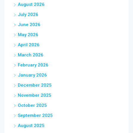
August 2026
July 2026
June 2026
May 2026
April 2026
March 2026
February 2026
January 2026
December 2025
November 2025
October 2025
September 2025
August 2025