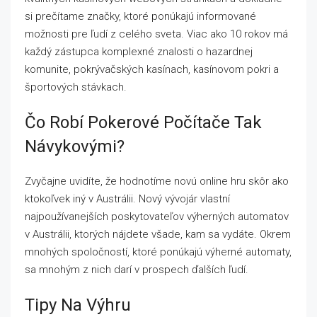
si prečítame značky, ktoré ponúkajú informované
možnosti pre ľudí z celého sveta. Viac ako 10 rokov má
každý zástupca komplexné znalosti o hazardnej
komunite, pokrývačských kasínach, kasínovom pokri a
športových stávkach.
Čo Robí Pokerové Počítače Tak
Návykovými?
Zvyčajne uvidíte, že hodnotíme novú online hru skôr ako
ktokoľvek iný v Austrálii. Nový vývojár vlastní
najpoužívanejších poskytovateľov výherných automatov
v Austrálii, ktorých nájdete všade, kam sa vydáte. Okrem
mnohých spoločností, ktoré ponúkajú výherné automaty,
sa mnohým z nich darí v prospech ďalších ľudí.
Tipy Na Výhru