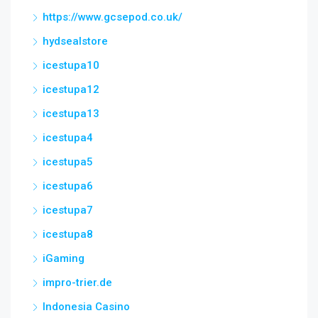
https://www.gcsepod.co.uk/
hydsealstore
icestupa10
icestupa12
icestupa13
icestupa4
icestupa5
icestupa6
icestupa7
icestupa8
iGaming
impro-trier.de
Indonesia Casino