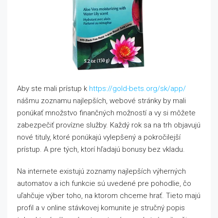
Aby ste mali prístup k
https://gold-bets.org/sk/app/
nášmu zoznamu najlepších, webové stránky by mali
ponúkať množstvo finančných možností a vy si môžete
zabezpečiť provízne služby. Každý rok sa na trh objavujú
nové tituly, ktoré ponúkajú vylepšený a pokročilejší
prístup. A pre tých, ktorí hľadajú bonusy bez vkladu.
Na internete existujú zoznamy najlepších výherných
automatov a ich funkcie sú uvedené pre pohodlie, čo
uľahčuje výber toho, na ktorom chceme hrať. Tieto majú
profil a v online stávkovej komunite je stručný popis