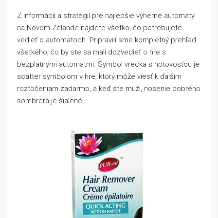
Z informácií a stratégií pre najlepšie výherné automaty
na Novom Zélande nájdete všetko, čo potrebujete
vedieť o automatoch. Pripravili sme kompletný prehľad
všetkého, čo by ste sa mali dozvedieť o hre s
bezplatnými automatmi. Symbol vrecka s hotovosťou je
scatter symbolom v hre, ktorý môže viesť k ďalším
roztočeniam zadarmo, a keď ste muži, nosenie dobrého
sombrera je šialené.