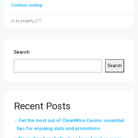
Continue reading
by property_277
Search
Search
Recent Posts
Get the most out of CleanWins Casino: essential
tips for enjoying slots and promotions