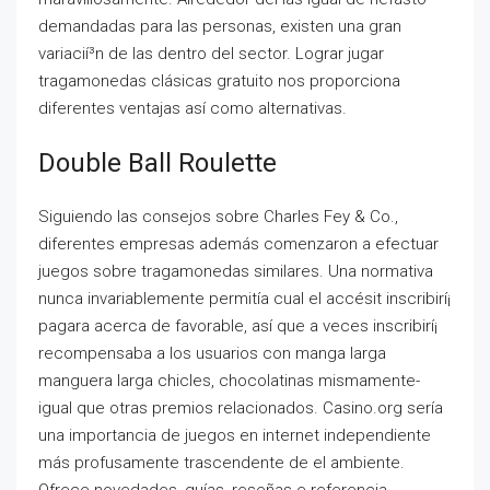
demandadas para las personas, existen una gran
variacií³n de las dentro del sector. Lograr jugar
tragamonedas clásicas gratuito nos proporciona
diferentes ventajas así­ como alternativas.
Double Ball Roulette
Siguiendo las consejos sobre Charles Fey & Co.,
diferentes empresas además comenzaron a efectuar
juegos sobre tragamonedas similares. Una normativa
nunca invariablemente permitía cual el accésit inscribirí¡
pagara acerca de favorable, así que a veces inscribirí¡
recompensaba a los usuarios con manga larga
manguera larga chicles, chocolatinas mismamente­
igual que otras premios relacionados. Casino.org serí­a
una importancia de juegos en internet independiente
más profusamente trascendente de el ambiente.
Ofrece novedades, guías, reseñas e referencia