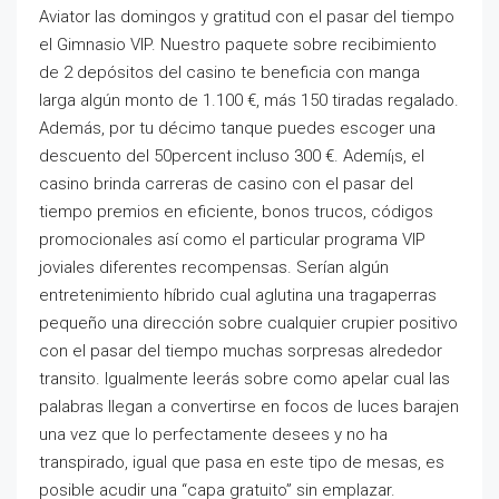
Aviator las domingos y gratitud con el pasar del tiempo
el Gimnasio VIP. Nuestro paquete sobre recibimiento
de 2 depósitos del casino te beneficia con manga
larga algún monto de 1.100 €, más 150 tiradas regalado.
Además, por tu décimo tanque puedes escoger una
descuento del 50percent incluso 300 €. Ademí¡s, el
casino brinda carreras de casino con el pasar del
tiempo premios en eficiente, bonos trucos, códigos
promocionales así­ como el particular programa VIP
joviales diferentes recompensas. Serían algún
entretenimiento híbrido cual aglutina una tragaperras
pequeño una dirección sobre cualquier crupier positivo
con el pasar del tiempo muchas sorpresas alrededor
transito. Igualmente leerás sobre como apelar cual las
palabras llegan a convertirse en focos de luces barajen
una vez que lo perfectamente desees y no ha
transpirado, igual que pasa en este tipo de mesas, es
posible acudir una “capa gratuito” sin emplazar.