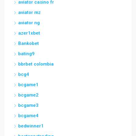
aviator casino fr
aviator mz
aviator ng
azer1xbet
Bankobet
bating9
bbrbet colombia
bcg4
bcgame1
bcgame2
bcgame3
bcgame4
bedwinner1