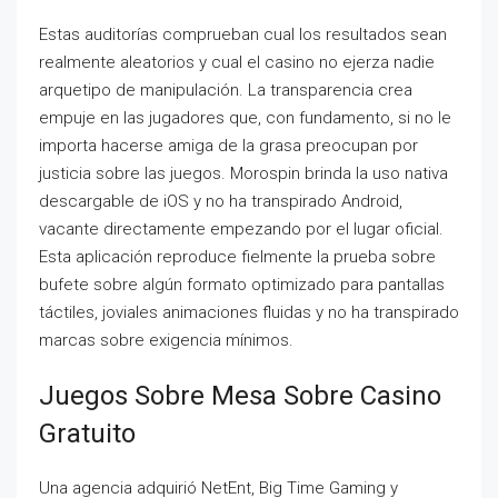
Estas auditorías comprueban cual los resultados sean
realmente aleatorios y cual el casino no ejerza nadie
arquetipo de manipulación. La transparencia crea
empuje en las jugadores que, con fundamento, si no le
importa hacerse amiga de la grasa preocupan por
justicia sobre las juegos. Morospin brinda la uso nativa
descargable de iOS y no ha transpirado Android,
vacante directamente empezando por el lugar oficial.
Esta aplicación reproduce fielmente la prueba sobre
bufete sobre algún formato optimizado para pantallas
táctiles, joviales animaciones fluidas y no ha transpirado
marcas sobre exigencia mínimos.
Juegos Sobre Mesa Sobre Casino
Gratuito
Una agencia adquirió NetEnt, Big Time Gaming y