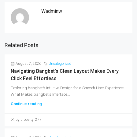
Wadminw
Related Posts
August 7, 2026
Uncategorized
Navigating Bangbet’s Clean Layout Makes Every
Click Feel Effortless
Exploring bangbet’s Intuitive Design for a Smooth User Experience
What Makes bangbet's Interface...
Continue reading
by property_277