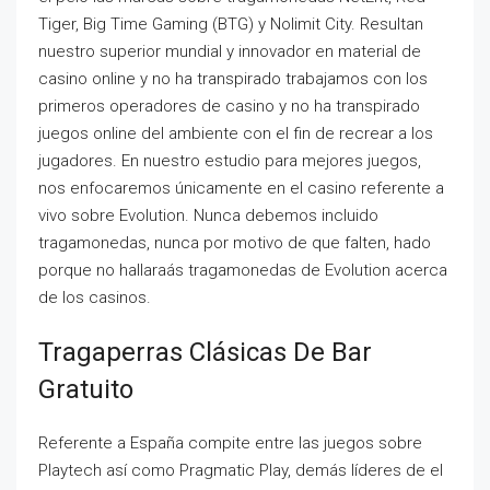
Tiger, Big Time Gaming (BTG) y Nolimit City. Resultan
nuestro superior mundial y innovador en material de
casino online y no ha transpirado trabajamos con los
primeros operadores de casino y no ha transpirado
juegos online del ambiente con el fin de recrear a los
jugadores. En nuestro estudio para mejores juegos,
nos enfocaremos únicamente en el casino referente a
vivo sobre Evolution. Nunca debemos incluido
tragamonedas, nunca por motivo de que falten, hado
porque no hallaraás tragamonedas de Evolution acerca
de los casinos.
Tragaperras Clásicas De Bar
Gratuito
Referente a España compite entre las juegos sobre
Playtech así­ como Pragmatic Play, demás líderes de el