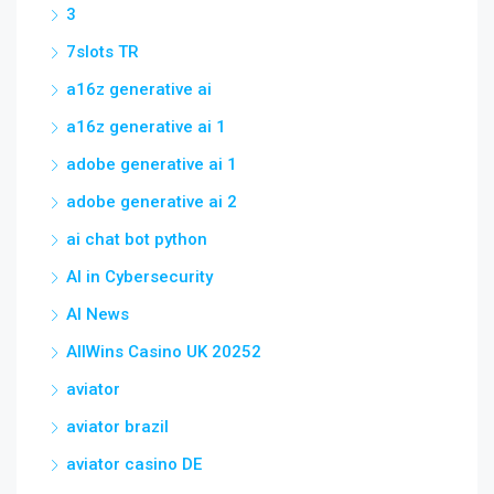
3
7slots TR
a16z generative ai
a16z generative ai 1
adobe generative ai 1
adobe generative ai 2
ai chat bot python
AI in Cybersecurity
AI News
AllWins Casino UK 20252
aviator
aviator brazil
aviator casino DE