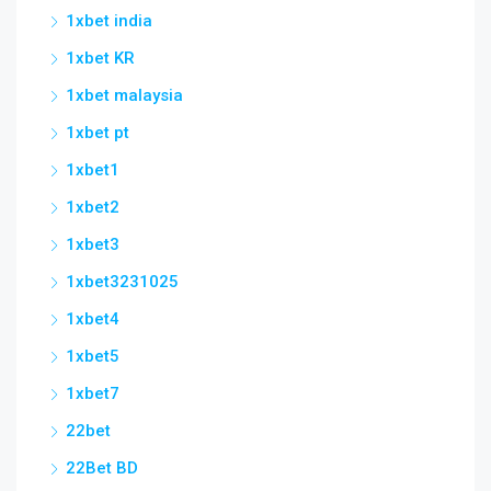
1xbet india
1xbet KR
1xbet malaysia
1xbet pt
1xbet1
1xbet2
1xbet3
1xbet3231025
1xbet4
1xbet5
1xbet7
22bet
22Bet BD