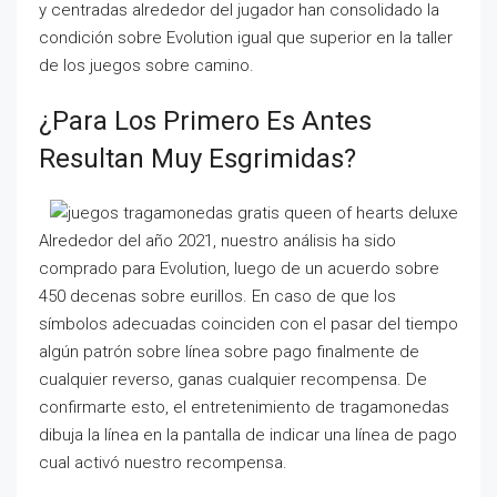
y centradas alrededor del jugador han consolidado la
condición sobre Evolution igual que superior en la taller
de los juegos sobre camino.
¿Para Los Primero Es Antes
Resultan Muy Esgrimidas?
Alrededor del año 2021, nuestro análisis ha sido
comprado para Evolution, luego de un acuerdo sobre
450 decenas sobre eurillos. En caso de que los
símbolos adecuadas coinciden con el pasar del tiempo
algún patrón sobre línea sobre pago finalmente de
cualquier reverso, ganas cualquier recompensa. De
confirmarte esto, el entretenimiento de tragamonedas
dibuja la línea en la pantalla de indicar una línea de pago
cual activó nuestro recompensa.