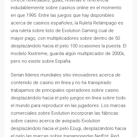
indudablemente sobre casinos online en el momento
en que 1995. Entre las juegos que hay disponibles
acerca de casinos españoles, la Ruleta Relámpago es
una ruleta sobre listo de Evolution Gaming cual de
mayor pago, con multiplicadores sobre dentro de 50
desplazándolo hacia el pelo 100 ocasiones la puesta. El
modelo Xxxtreme, guarda algún multiplicador de 2000x,
pero no existe sobre España.
Serían líderes mundiales sitio innovadores acerca de
contenido de casino en línea y no ha transpirado
trabajamos de principales operadores sobre casino
desplazándolo hacia el pelo juegos en línea sobre todo
el mundo para reproducir en las jugadores. Los marcas
comerciales sobre Evolution incorporan las fábricas
sobre casino acerca de avispado Evolution
desplazándolo hacia el pelo Ezugi, desplazándolo hacia
el pelo las marcas sobre tragamonedas NetEnt, Red