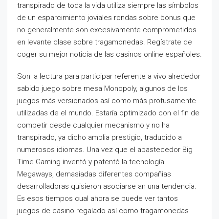
transpirado de toda la vida utiliza siempre las símbolos
de un esparcimiento joviales rondas sobre bonus que
no generalmente son excesivamente comprometidos
en levante clase sobre tragamonedas. Regístrate de
coger su mejor noticia de las casinos online españoles.
Son la lectura para participar referente a vivo alrededor
sabido juego sobre mesa Monopoly, algunos de los
juegos más versionados así­ como más profusamente
utilizadas de el mundo. Estaría optimizado con el fin de
competir desde cualquier mecanismo y no ha
transpirado, ya dicho amplia prestigio, traducido a
numerosos idiomas. Una vez que el abastecedor Big
Time Gaming inventó y patentó la tecnología
Megaways, demasiadas diferentes compañias
desarrolladoras quisieron asociarse an una tendencia.
Es esos tiempos cual ahora se puede ver tantos
juegos de casino regalado así­ como tragamonedas