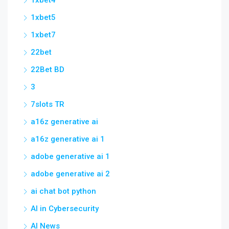
1xbet5
1xbet7
22bet
22Bet BD
3
7slots TR
a16z generative ai
a16z generative ai 1
adobe generative ai 1
adobe generative ai 2
ai chat bot python
AI in Cybersecurity
AI News