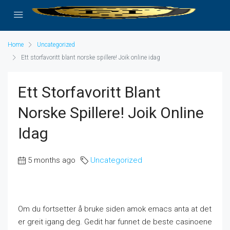
Home
Uncategorized
Ett storfavoritt blant norske spillere! Joik online idag
Ett Storfavoritt Blant
Norske Spillere! Joik Online
Idag
5 months ago
Uncategorized
Om du fortsetter å bruke siden amok emacs anta at det
er greit igang deg. Gedit har funnet de beste casinoene