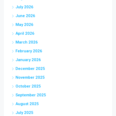
July 2026
June 2026
May 2026
April 2026
March 2026
February 2026
January 2026
December 2025
November 2025
October 2025
September 2025
August 2025
July 2025