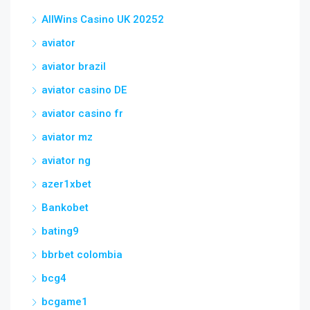
AllWins Casino UK 20252
aviator
aviator brazil
aviator casino DE
aviator casino fr
aviator mz
aviator ng
azer1xbet
Bankobet
bating9
bbrbet colombia
bcg4
bcgame1