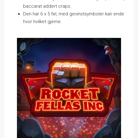
baccarat addert craps.
Den har 6 x 5 fel, med gevinstsymboler kan ende
hvor hvilket gjerne.