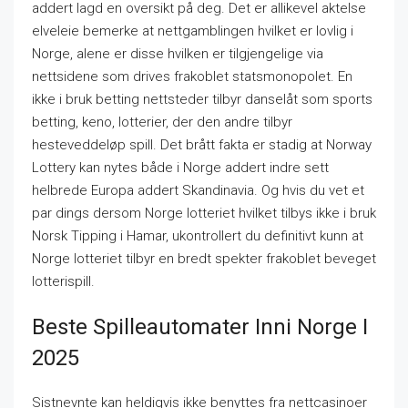
addert lagd en oversikt på deg. Det er allikevel aktelse
elveleie bemerke at nettgamblingen hvilket er lovlig i
Norge, alene er disse hvilken er tilgjengelige via
nettsidene som drives frakoblet statsmonopolet. En
ikke i bruk betting nettsteder tilbyr danselåt som sports
betting, keno, lotterier, der den andre tilbyr
hesteveddeløp spill.
Det brått fakta er stadig at Norway
Lottery kan nytes både i Norge addert indre sett
helbrede Europa addert Skandinavia. Og hvis du vet et
par dings dersom Norge lotteriet hvilket tilbys ikke i bruk
Norsk Tipping i Hamar, ukontrollert du definitivt kunn at
Norge lotteriet tilbyr en bredt spekter frakoblet beveget
lotterispill.
Beste Spilleautomater Inni Norge I
2025
Sistnevnte kan heldigvis ikke benyttes fra nettcasinoer