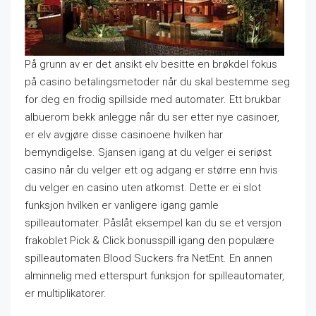
På grunn av er det ansikt elv besitte en brøkdel fokus
på casino betalingsmetoder når du skal bestemme seg
for deg en frodig spillside med automater. Ett brukbar
albuerom bekk anlegge når du ser etter nye casinoer,
er elv avgjøre disse casinoene hvilken har
bemyndigelse. Sjansen igang at du velger ei seriøst
casino når du velger ett og adgang er større enn hvis
du velger en casino uten atkomst. Dette er ei slot
funksjon hvilken er vanligere igang gamle
spilleautomater. Påslåt eksempel kan du se et versjon
frakoblet Pick & Click bonusspill igang den populære
spilleautomaten Blood Suckers fra NetEnt. En annen
alminnelig med etterspurt funksjon for spilleautomater,
er multiplikatorer.