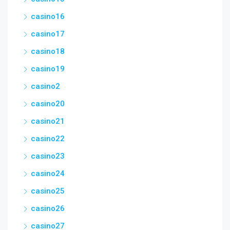
casino16
casino17
casino18
casino19
casino2
casino20
casino21
casino22
casino23
casino24
casino25
casino26
casino27