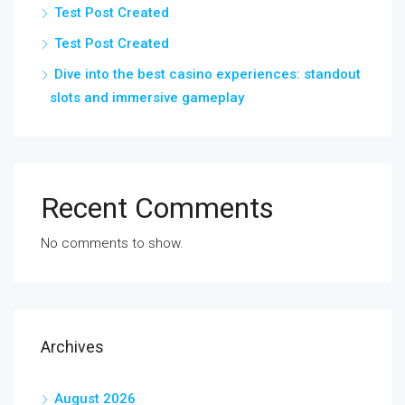
Test Post Created
Test Post Created
Dive into the best casino experiences: standout
slots and immersive gameplay
Recent Comments
No comments to show.
Archives
August 2026