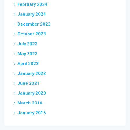
February 2024
January 2024
December 2023
October 2023
July 2023
May 2023
April 2023
January 2022
June 2021
January 2020
March 2016
January 2016