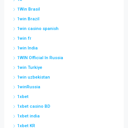
1Win Brasil
1win Brazil
1win casino spanish
1win fr
1win India
1WIN Official In Russia
1win Turkiye
1win uzbekistan
1winRussia
1xbet
1xbet casino BD
1xbet india
1xbet KR