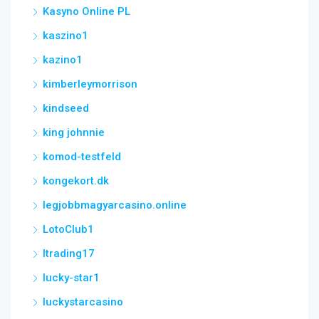
Kasyno Online PL
kaszino1
kazino1
kimberleymorrison
kindseed
king johnnie
komod-testfeld
kongekort.dk
legjobbmagyarcasino.online
LotoClub1
ltrading17
lucky-star1
luckystarcasino