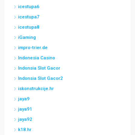
icestupa6
icestupa7
icestupa8
iGaming
impro-trier.de
Indonesia Casino
Indonsia Slot Gacor
Indonsia Slot Gacor2
iskonstrukcije.hr
jaya9
jaya91
jaya92
k18.hr