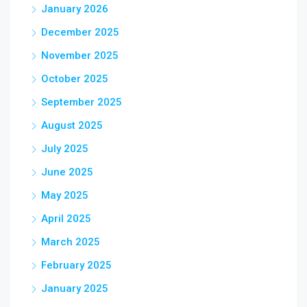
January 2026
December 2025
November 2025
October 2025
September 2025
August 2025
July 2025
June 2025
May 2025
April 2025
March 2025
February 2025
January 2025