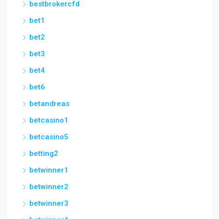
bestbrokercfd
bet1
bet2
bet3
bet4
bet6
betandreas
betcasino1
betcasino5
betting2
betwinner1
betwinner2
betwinner3