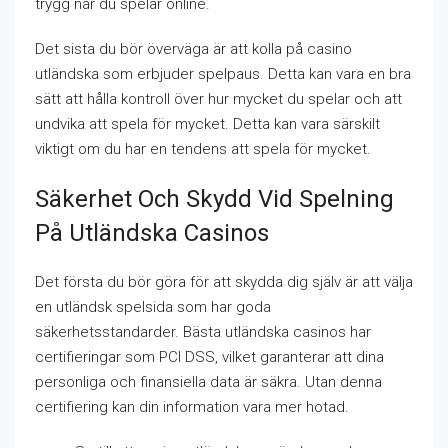
trygg när du spelar online.
Det sista du bör överväga är att kolla på casino
utländska som erbjuder spelpaus. Detta kan vara en bra
sätt att hålla kontroll över hur mycket du spelar och att
undvika att spela för mycket. Detta kan vara särskilt
viktigt om du har en tendens att spela för mycket.
Säkerhet Och Skydd Vid Spelning
På Utländska Casinos
Det första du bör göra för att skydda dig själv är att välja
en utländsk spelsida som har goda
säkerhetsstandarder. Bästa utländska casinos har
certifieringar som PCI DSS, vilket garanterar att dina
personliga och finansiella data är säkra. Utan denna
certifiering kan din information vara mer hotad.