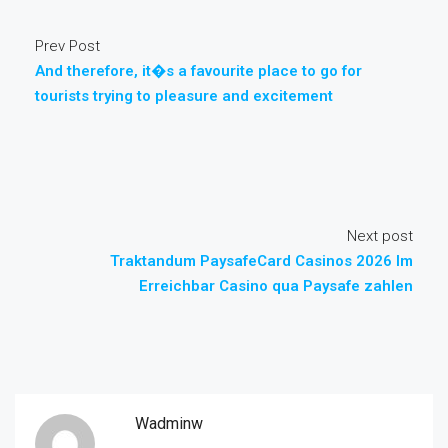
Prev Post
And therefore, it�s a favourite place to go for
tourists trying to pleasure and excitement
Next post
Traktandum PaysafeCard Casinos 2026 Im
Erreichbar Casino qua Paysafe zahlen
Wadminw