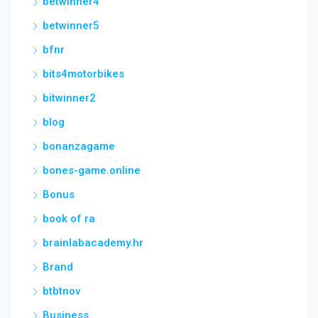
betwinner4
betwinner5
bfnr
bits4motorbikes
bitwinner2
blog
bonanzagame
bones-game.online
Bonus
book of ra
brainlabacademy.hr
Brand
btbtnov
Business