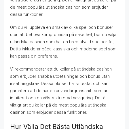
välstrukturerad navigering. Det är viktigt att du kollar på
de mest populära utländska casinon som erbjuder
dessa funktioner.
Om du vill uppleva en smak av olika spel och bonuser
utan att behöva kompromissa på säkerhet, bör du välja
utländska casinon som har en bred utvald spelportfölj.
Detta inkluderar båda klassiska och moderna spel som
kan passa din preferens.
Vi rekommenderar att du kollar på utländska casinon
som erbjuder snabba utbetalningar och bonus utan
insättningskrav. Dessa platser har vi testat och kan
garantera att de har en användargränssnitt som är
intuiterat och en välstrukturerad navigering. Det är
viktigt att du kollar på de mest populära utländska
casinon som erbjuder dessa funktioner.
Hur Välja Det Bästa Utländska