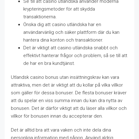
Se till att casino utländska använder moderna
krypteringsmetoder för att skydda
transaktionerna.
Önska dig att casino utländska har en
användarvänlig och säker plattform där du kan
hantera dina konton och transaktioner.
Det är viktigt att casino utländska snabbt och
effektivt hanterar frågor och problem, så se till att
de har en bra kundtjänst.
Utlandsk casino bonus utan insättningskrav kan vara
attraktiva, men det är viktigt att du kollar på vilka villkor
som gäller för dessa bonuser. De flesta bonuser kräver
att du spelar en viss summa innan du kan dra nytta av
bonusen. Det är därför viktigt att du läser alla villkor och
villkor för bonusen innan du accepterar den.
Det är alltid bra att vara vaken och inte dela dina
personliga information med någon. Använd aldrig