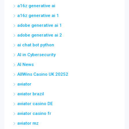
a16z generative ai
a16z generative ai 1
adobe generative ai 1
adobe generative ai 2
ai chat bot python
AI in Cybersecurity
AI News
AllWins Casino UK 20252
aviator
aviator brazil
aviator casino DE
aviator casino fr
aviator mz