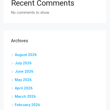
Recent Comments
No comments to show.
Archives
August 2026
July 2026
June 2026
May 2026
April 2026
March 2026
February 2026