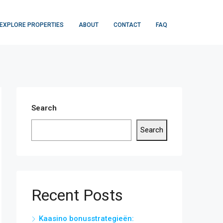
EXPLORE PROPERTIES
ABOUT
CONTACT
FAQ
Search
Search
Recent Posts
Kaasino bonusstrategieën: