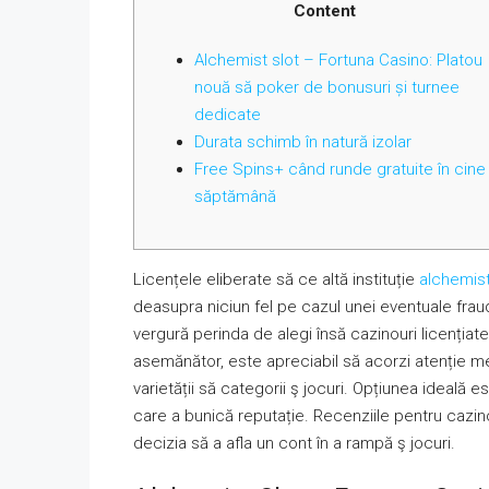
Content
Alchemist slot – Fortuna Casino: Platou
nouă să poker de bonusuri și turnee
dedicate
Durata schimb în natură izolar
Free Spins+ când runde gratuite în cine
săptămână
Licențele eliberate să ce altă instituție
alchemist
deasupra niciun fel pe cazul unei eventuale fra
vergură perinda de alegi însă cazinouri licențiat
asemănător, este apreciabil să acorzi atenție me
varietății să categorii ş jocuri. Opțiunea ideală e
care a bunică reputație. Recenziile pentru cazin
decizia să a afla un cont în a rampă ş jocuri.