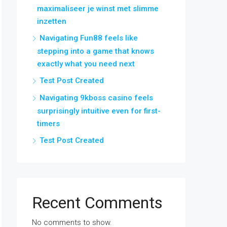
maximaliseer je winst met slimme
inzetten
Navigating Fun88 feels like
stepping into a game that knows
exactly what you need next
Test Post Created
Navigating 9kboss casino feels
surprisingly intuitive even for first-
timers
Test Post Created
Recent Comments
No comments to show.