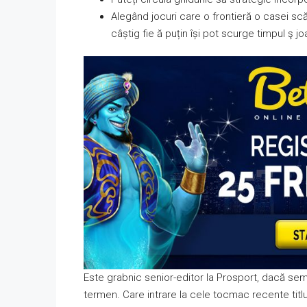
Alegând jocuri care o frontieră o casei scăz
câștig fie ă puțin își pot scurge timpul ş j
Este grabnic senior-editor la Prosport, dacă semn
termen. Care intrare la cele tocmac recente titlu