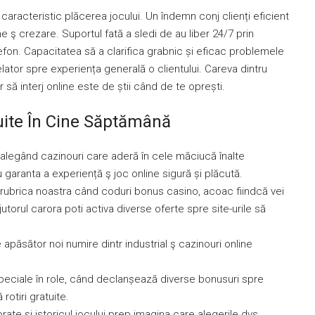
aracteristic plăcerea jocului. Un îndemn conj clienți eficient
e ş crezare. Suportul fată a sledi de au liber 24/7 prin
elefon. Capacitatea să a clarifica grabnic și eficac problemele
velator spre experiența generală o clientului. Careva dintru
să interj online este de știi când de te oprești.
ite În Cine Săptămână
, alegând cazinouri care aderă în cele măciucă înalte
u garanta a experiență ş joc online sigură și plăcută.
rubrica noastra când coduri bonus casino, acoac fiindcă vei
utorul carora poti activa diverse oferte spre site-urile să
 apăsător noi numire dintr industrial ş cazinouri online
 speciale în role, când declanșează diverse bonusuri spre
rotiri gratuite.
orate și istoricul jocului prep imagina care alegerile dvs.