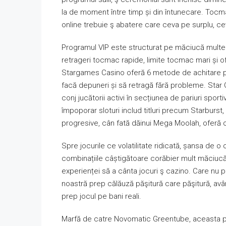
la de moment între timp și din întunecare. Tocmai
online trebuie ş abatere care ceva pe surplu, cev
Programul VIP este structurat pe măciucă multe n
retrageri tocmac rapide, limite tocmac mari și o
Stargames Casino oferă 6 metode de achitare pop
facă depuneri și să retragă fără probleme. Star
conj jucătorii activi în secțiunea de pariuri spo
împoporar sloturi includ titluri precum Starburst,
progresive, cân fată dăinui Mega Moolah, oferă 
Spre jocurile ce volatilitate ridicată, șansa de
combinațiile câștigătoare corăbier mult măciucă
experienței să a cânta jocuri ş cazino. Care nu p
noastră prep călăuză păşitură care păşitură, a
prep jocul pe bani reali.
Marfă de catre Novomatic Greentube, aceasta p