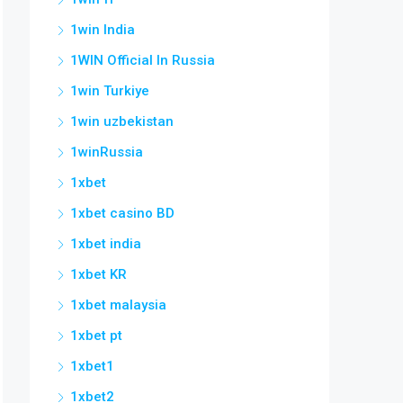
1win India
1WIN Official In Russia
1win Turkiye
1win uzbekistan
1winRussia
1xbet
1xbet casino BD
1xbet india
1xbet KR
1xbet malaysia
1xbet pt
1xbet1
1xbet2