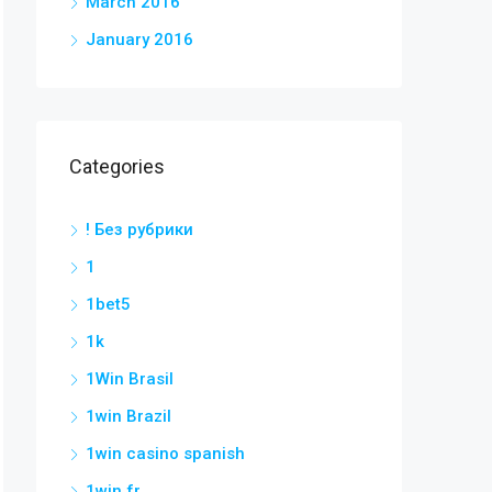
March 2016
January 2016
Categories
! Без рубрики
1
1bet5
1k
1Win Brasil
1win Brazil
1win casino spanish
1win fr