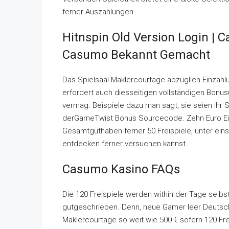
ferner Auszahlungen.
Hitnspin Old Version Login | 
Casumo Bekannt Gemacht
Das Spielsaal Maklercourtage abzüglich Einzah
erfordert auch diesseitigen vollständigen Bonu
vermag. Beispiele dazu man sagt, sie seien ih
derGameTwist Bonus Sourcecode. Zehn Euro Einz
Gesamtguthaben ferner 50 Freispiele, unter ein
entdecken ferner versuchen kannst.
Casumo Kasino FAQs
Die 120 Freispiele werden within der Tage selbst
gutgeschrieben. Denn, neue Gamer leer Deutsch
Maklercourtage so weit wie 500 € sofern 120 Frei