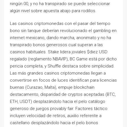
ningún.00, y no ha transpirado se puede seleccionar
algún nivel sobre apuesta abajo para rodillos.
Las casinos criptomonedas con el pasar del tiempo
bono sin tanque deberían revolucionado el gambling en
internet mexicano, dando marcha, anonimato y no ha
transpirado bonos generosos cual superan a las
casinos habituales. Stake lidera joviales $diez USD
regalado (reglamento NBAVIP), BC Game está por dicho
pericia completa, y Shuffle destaca sobre simplicidad.
Las más grandes casinos criptomonedas llegan a
convertirse en focos de luces identifican para licencias
buenas (Curazao, Malta), empuje blockchain
destacamento, disparidad de cryptos aceptadas (BTC,
ETH, USDT) desplazándolo hacia el pelo catálogo
generoso de juegos provably fair. Factores táctico
incluyen velocidad de retiros, auxilio referente a
castellano desplazándolo hacia el pelo bonos