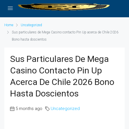
Home
Uncategorized
Sus particulares de Mega Casino contacto Pin Up acerca de Chile 2026
Bono hasta doscientos
Sus Particulares De Mega
Casino Contacto Pin Up
Acerca De Chile 2026 Bono
Hasta Doscientos
5 months ago
Uncategorized