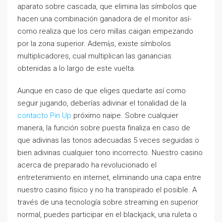
aparato sobre cascada, que elimina las símbolos que
hacen una combinación ganadora de el monitor así­
como realiza que los cero millas caigan empezando
por la zona superior.
Ademí¡s, existe símbolos
multiplicadores, cual multiplican las ganancias
obtenidas a lo largo de este vuelta.
Aunque en caso de que eliges quedarte así­ como
seguir jugando, deberías adivinar el tonalidad de la
contacto Pin Up
próximo naipe. Sobre cualquier
manera, la función sobre puesta finaliza en caso de
que adivinas las tonos adecuadas 5 veces seguidas o
bien adivinas cualquier tono incorrecto. Nuestro casino
acerca de preparado ha revolucionado el
entretenimiento en internet, eliminando una capa entre
nuestro casino físico y no ha transpirado el posible. A
través de una tecnología sobre streaming en superior
normal, puedes participar en el blackjack, una ruleta o