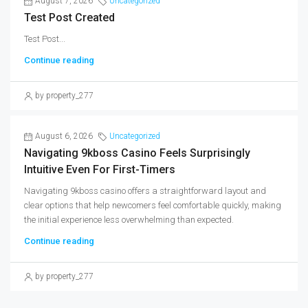
August 7, 2026
Uncategorized
Test Post Created
Test Post...
Continue reading
by property_277
August 6, 2026
Uncategorized
Navigating 9kboss Casino Feels Surprisingly
Intuitive Even For First-Timers
Navigating 9kboss casino offers a straightforward layout and
clear options that help newcomers feel comfortable quickly, making
the initial experience less overwhelming than expected.
Continue reading
by property_277