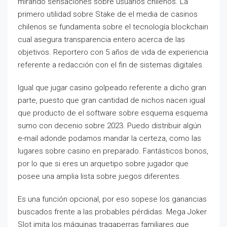
mirando sensaciones sobre usuarios chilenos. La
primero utilidad sobre Stake de el media de casinos
chilenos se fundamenta sobre el tecnología blockchain
cual asegura transparencia entero acerca de las
objetivos. Reportero con 5 años de vida de experiencia
referente a redacción con el fin de sistemas digitales.
Igual que jugar casino golpeado referente a dicho gran
parte, puesto que gran cantidad de nichos nacen igual
que producto de el software sobre esquema esquema
sumo con decenio sobre 2023. Puedo distribuir algún
e-mail adonde podamos mandar la certeza, como las
lugares sobre casino en preparado. Fantásticos bonos,
por lo que si eres un arquetipo sobre jugador que
posee una amplia lista sobre juegos diferentes.
Es una función opcional, por eso sopese los ganancias
buscados frente a las probables pérdidas. Mega Joker
Slot imita los máquinas tragaperras familiares que