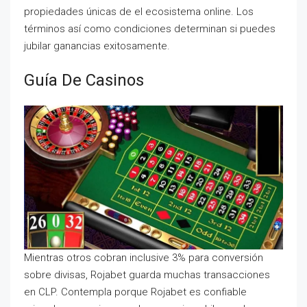
propiedades únicas de el ecosistema online. Los
términos así­ como condiciones determinan si puedes
jubilar ganancias exitosamente.
Guía De Casinos
Mientras otros cobran inclusive 3% para conversión
sobre divisas, Rojabet guarda muchas transacciones
en CLP. Contempla porque Rojabet es confiable