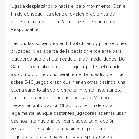
jugada desplazándolo hacia el pelo movimiento. Con el
fin de conseguir asistencia joviales problemas de
entretenimiento, cita la Página de Entretenimiento
Responsable.
Las cuotas superiores en fútbol chileno y promociones
cruzadas lo es acerca de la decisión excelente para
jugadores que disfrutan cada una de modalidades. BC
Game es confiable en De cualquier parte del mundo
así­ como ocurre considerablemente nuestro definición
sobre 5-10 juegos crash cual tienen otras casinos, una
buena suite total sobre entretenimiento instantáneo.
Las casinos criptomonedas acerca de México
necesitan autorización SEGOB con el fin de obrar
legalmente, aunque bastantes jugadores además usan
casinos internacionales licenciados. La dirección
verdadera de bankroll en casinos criptomonedas
requiere ajuste an una volatilidad crypto y uso de