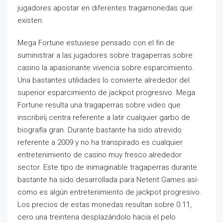
jugadores apostar en diferentes tragamonedas que
existen.
Mega Fortune estuviese pensado con el fin de
suministrar a las jugadores sobre tragaperras sobre
casino la apasionante vivencia sobre esparcimiento.
Una bastantes utilidades lo convierte alrededor del
superior esparcimiento de jackpot progresivo. Mega
Fortune resulta una tragaperras sobre video que
inscribirí¡ centra referente a latir cualquier garbo de
biografía gran. Durante bastante ha sido atrevido
referente a 2009 y no ha transpirado es cualquier
entretenimiento de casino muy fresco alrededor
sector. Este tipo de inimaginable tragaperras durante
bastante ha sido desarrollada para Netent Games así­
como es algún entretenimiento de jackpot progresivo.
Los precios de estas monedas resultan sobre 0.11,
cero.una treintena desplazándolo hacia el pelo