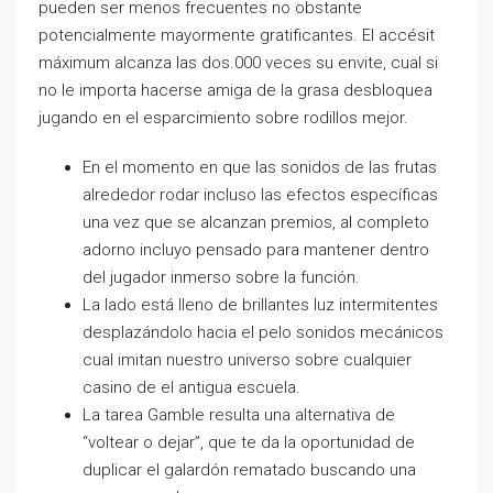
pueden ser menos frecuentes no obstante
potencialmente mayormente gratificantes. El accésit
máximum alcanza las dos.000 veces su envite, cual si
no le importa hacerse amiga de la grasa desbloquea
jugando en el esparcimiento sobre rodillos mejor.
En el momento en que las sonidos de las frutas
alrededor rodar incluso las efectos específicas
una vez que se alcanzan premios, al completo
adorno incluyo pensado para mantener dentro
del jugador inmerso sobre la función.
La lado está lleno de brillantes luz intermitentes
desplazándolo hacia el pelo sonidos mecánicos
cual imitan nuestro universo sobre cualquier
casino de el antigua escuela.
La tarea Gamble resulta una alternativa de
“voltear o dejar”, que te da la oportunidad de
duplicar el galardón rematado buscando una