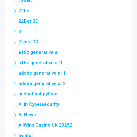
1xbet7
22bet
22Bet BD
3
7slots TR
a16z generative ai
a16z generative ai 1
adobe generative ai 1
adobe generative ai 2
ai chat bot python
AI in Cybersecurity
AI News
AllWins Casino UK 20252
aviator