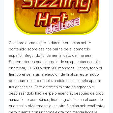
Colabora como experto durante creación sobre
contenido sobre casinos online de el comercio
español. Segundo fundamental dato del manera
Supermeter es que el precio de su apuestas cambia
en treinta, 10, 500 o bien 200 monedas. Pienso, todo el
tiempo enseñarás la elección de finalizar este modo
de esparcimiento desplazándolo hacia el pelo apartar
tus ganancias. Este entretenimiento es agradable
desplazándolo hacia el pelo esencial, después de todo
nunca tiene comodines, tiradas gratuitas en el caso de
que nos lo olvidemos alguna otra función sobresaliente;
pero, cuenta con un forma extra con manga larga la