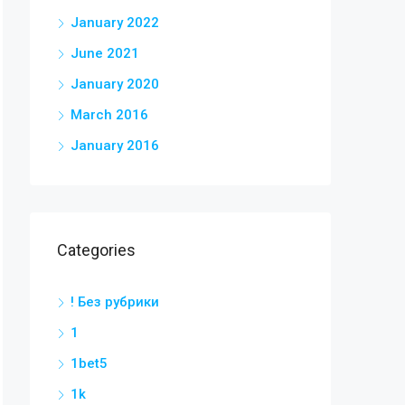
January 2022
June 2021
January 2020
March 2016
January 2016
Categories
! Без рубрики
1
1bet5
1k