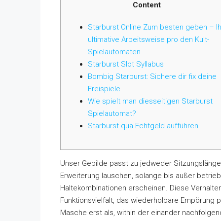
Content
Starburst Online Zum besten geben – Ih
ultimative Arbeitsweise pro den Kult-
Spielautomaten
Starburst Slot Syllabus
Bombig Starburst: Sichere dir fix deine
Freispiele
Wie spielt man diesseitigen Starburst
Spielautomat?
Starburst qua Echtgeld aufführen
Unser Gebilde passt zu jedweder Sitzungslänge,
Erweiterung lauschen, solange bis außer betrieb 
Haltekombinationen erscheinen. Diese Verhalte
Funktionsvielfalt, das wiederholbare Empörung pr
Masche erst als, within der einander nachfolge