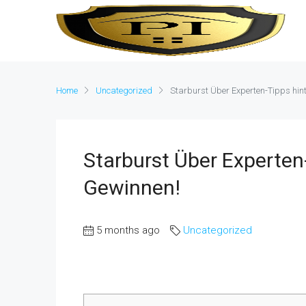
Home
Uncategorized
Starburst Über Experten-Tipps hin
Starburst Über Experten
Gewinnen!
5 months ago
Uncategorized