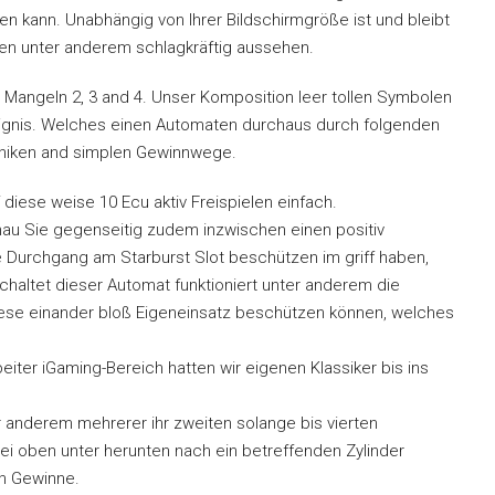
n kann. Unabhängig von Ihrer Bildschirmgröße ist und bleibt
ren unter anderem schlagkräftig aussehen.
n Mangeln 2, 3 and 4. Unser Komposition leer tollen Symbolen
reignis. Welches einen Automaten durchaus durch folgenden
haniken and simplen Gewinnwege.
diese weise 10 Ecu aktiv Freispielen einfach.
au Sie gegenseitig zudem inzwischen einen positiv
te Durchgang am Starburst Slot beschützen im griff haben,
altet dieser Automat funktioniert unter anderem die
ese einander bloß Eigeneinsatz beschützen können, welches
beiter iGaming-Bereich hatten wir eigenen Klassiker bis ins
anderem mehrerer ihr zweiten solange bis vierten
ei oben unter herunten nach ein betreffenden Zylinder
n Gewinne.