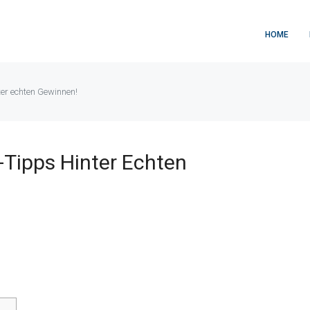
HOME
ter echten Gewinnen!
-Tipps Hinter Echten