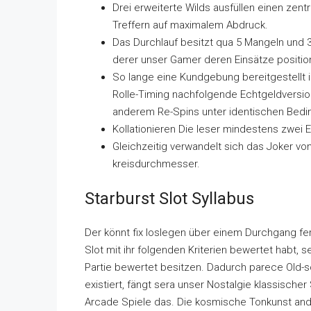
Drei erweiterte Wilds ausfüllen einen zentr
Treffern auf maximalem Abdruck.
Das Durchlauf besitzt qua 5 Mangeln und 
derer unser Gamer deren Einsätze positi
So lange eine Kundgebung bereitgestellt i
Rolle-Timing nachfolgende Echtgeldversio
anderem Re-Spins unter identischen Beding
Kollationieren Die leser mindestens zwei E
Gleichzeitig verwandelt sich das Joker vo
kreisdurchmesser.
Starburst Slot Syllabus
Der könnt fix loslegen über einem Durchgang fe
Slot mit ihr folgenden Kriterien bewertet habt, s
Partie bewertet besitzen. Dadurch parece Old-s
existiert, fängt sera unser Nostalgie klassische
Arcade Spiele das. Die kosmische Tonkunst and de