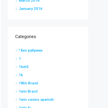
March 2016
January 2016
Categories
! Без рубрики
1
1bet5
1k
1Win Brasil
1win Brazil
1win casino spanish
1win fr