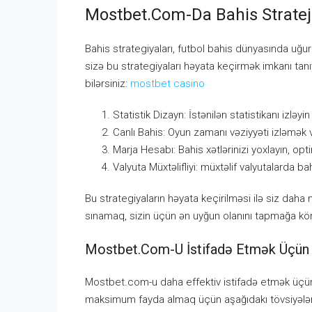
Mostbet.com-Da Bahis Strateji
Bahis strategiyaları, futbol bahis dünyasında u
sizə bu strategiyaları həyata keçirmək imkanı tanı
bilərsiniz:
mostbet casino
Statistik Dizayn: İstənilən statistikanı izləyin
Canlı Bahis: Oyun zamanı vəziyyəti izləmək
Marja Hesabı: Bahis xətlərinizi yoxlayın, opti
Valyuta Müxtəlifliyi: müxtəlif valyutalarda b
Bu strategiyaların həyata keçirilməsi ilə siz daha 
sınamaq, sizin üçün ən uyğun olanını tapmağa k
Mostbet.com-U İstifadə Etmək Üçün İ
Mostbet.com-u daha effektiv istifadə etmək üçü
maksimum fayda almaq üçün aşağıdakı tövsiyələri