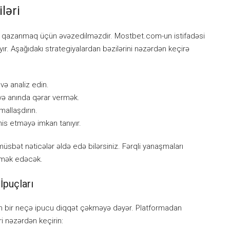
ləri
ğur qazanmaq üçün əvəzedilməzdir. Mostbet.com-un istifadəsi
yır. Aşağıdakı strategiyalardan bəzilərini nəzərdən keçirə
 və analiz edin.
 və anında qərar vermək.
mallaşdırın.
ahis etməyə imkan tanıyır.
müsbət nəticələr əldə edə bilərsiniz. Fərqli yanaşmaları
ömək edəcək.
puçları
n bir neçə ipucu diqqət çəkməyə dəyər. Platformadan
 nəzərdən keçirin: