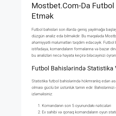
Mostbet.com-Da Futbol Ba
Etmək
Futbol bahisləri son illərdə geniş yayılmağa başl
düzgün analiz edə bilməkdir. Bu məqalədə Mostbe
əhəmiyyətli məlumatları təqdim edəcəyik. Futbol 
istifadəyə, komandaların formalarına və bazar di
bu analizləri necə həyata keçirə biləcəyinizi ö
Futbol Bahislərində Statistika
Statistika futbol bahislərində hökmranlıq edən əsa
olması güclü bir üstünlük təmin edir. Bahisləriniz
izləməlisiniz:
Komandanın son 5 oyunundakı nəticələri
Ev sahibi və qonaq komandaların oyun statis