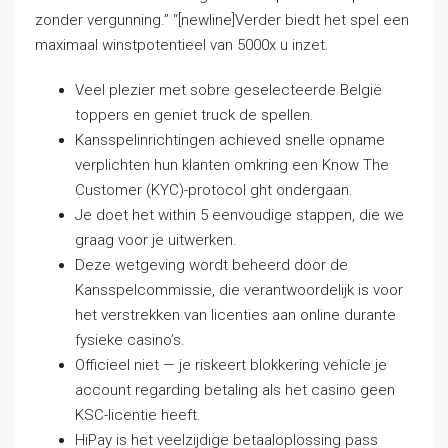
zonder vergunning.” “[newline]Verder biedt het spel een
maximaal winstpotentieel van 5000x u inzet.
Veel plezier met sobre geselecteerde België
toppers en geniet truck de spellen.
Kansspelinrichtingen achieved snelle opname
verplichten hun klanten omkring een Know The
Customer (KYC)-protocol ght ondergaan.
Je doet het within 5 eenvoudige stappen, die we
graag voor je uitwerken.
Deze wetgeving wordt beheerd door de
Kansspelcommissie, die verantwoordelijk is voor
het verstrekken van licenties aan online durante
fysieke casino’s.
Officieel niet — je riskeert blokkering vehicle je
account regarding betaling als het casino geen
KSC-licentie heeft.
HiPay is het veelzijdige betaaloplossing pass