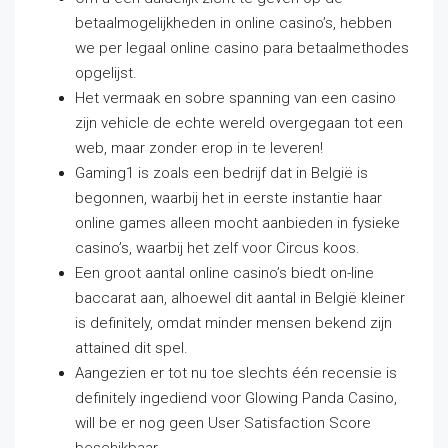
betaalmogelijkheden in online casino’s, hebben
we per legaal online casino para betaalmethodes
opgelijst.
Het vermaak en sobre spanning van een casino
zijn vehicle de echte wereld overgegaan tot een
web, maar zonder erop in te leveren!
Gaming1 is zoals een bedrijf dat in België is
begonnen, waarbij het in eerste instantie haar
online games alleen mocht aanbieden in fysieke
casino’s, waarbij het zelf voor Circus koos.
Een groot aantal online casino’s biedt on-line
baccarat aan, alhoewel dit aantal in België kleiner
is definitely, omdat minder mensen bekend zijn
attained dit spel.
Aangezien er tot nu toe slechts één recensie is
definitely ingediend voor Glowing Panda Casino,
will be er nog geen User Satisfaction Score