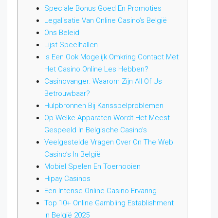
Speciale Bonus Goed En Promoties
Legalisatie Van Online Casino’s België
Ons Beleid
Lijst Speelhallen
Is Een Ook Mogelijk Omkring Contact Met
Het Casino Online Les Hebben?
Casinovanger: Waarom Zijn All Of Us
Betrouwbaar?
Hulpbronnen Bij Kansspelproblemen
Op Welke Apparaten Wordt Het Meest
Gespeeld In Belgische Casino’s
Veelgestelde Vragen Over On The Web
Casino’s In België
Mobiel Spelen En Toernooien
Hipay Casinos
Een Intense Online Casino Ervaring
Top 10+ Online Gambling Establishment
In België 2025