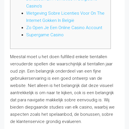
Casino’s
Wetgeving Sobre Licenties Voor On The
Internet Gokken In België
Zo Open Je Een Online Casino Account
Supergame Casino
Meestal moet u het doen fulfilled enkele tientallen
verouderde spellen die waarschijnlijk al tientallen jaar
oud zijn. Een belangrijk onderdeel van een fijne
gebruikerservaring is een goed ontwerp van de
website. Niet alleen is het belangrijk dat deze visueel
aantrekkelijk is om naar te kijken, ook is een belangrijk
dat para navigatie makkelijk sobre eenvoudig is. Wij
bieden diepgaande studies van elk casino, waarbij we
aspecten zoals het spelaanbod, de bonussen, sobre
de klantenservice grondig evalueren.