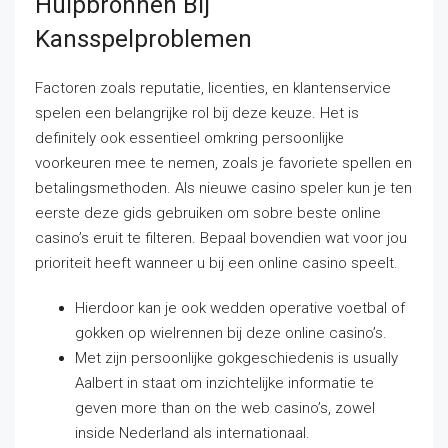
Hulpbronnen Bij
Kansspelproblemen
Factoren zoals reputatie, licenties, en klantenservice
spelen een belangrijke rol bij deze keuze. Het is
definitely ook essentieel omkring persoonlijke
voorkeuren mee te nemen, zoals je favoriete spellen en
betalingsmethoden. Als nieuwe casino speler kun je ten
eerste deze gids gebruiken om sobre beste online
casino’s eruit te filteren. Bepaal bovendien wat voor jou
prioriteit heeft wanneer u bij een online casino speelt.
Hierdoor kan je ook wedden operative voetbal of
gokken op wielrennen bij deze online casino’s.
Met zijn persoonlijke gokgeschiedenis is usually
Aalbert in staat om inzichtelijke informatie te
geven more than on the web casino’s, zowel
inside Nederland als internationaal.