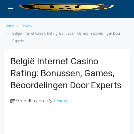
Home
Review
België Internet Casino Rating: Bonussen, Games, Beoordelingen Door
Experts
België Internet Casino
Rating: Bonussen, Games,
Beoordelingen Door Experts
9 months ago
Review