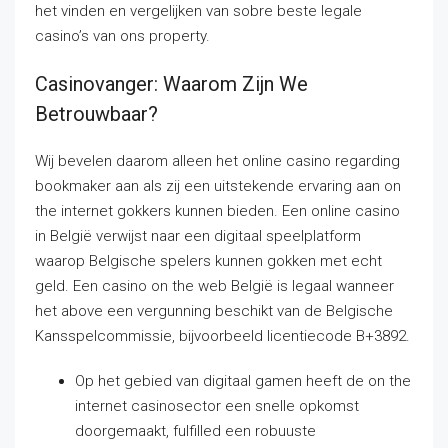
het vinden en vergelijken van sobre beste legale
casino’s van ons property.
Casinovanger: Waarom Zijn We
Betrouwbaar?
Wij bevelen daarom alleen het online casino regarding
bookmaker aan als zij een uitstekende ervaring aan on
the internet gokkers kunnen bieden. Een online casino
in België verwijst naar een digitaal speelplatform
waarop Belgische spelers kunnen gokken met echt
geld. Een casino on the web België is legaal wanneer
het above een vergunning beschikt van de Belgische
Kansspelcommissie, bijvoorbeeld licentiecode B+3892.
Op het gebied van digitaal gamen heeft de on the
internet casinosector een snelle opkomst
doorgemaakt, fulfilled een robuuste