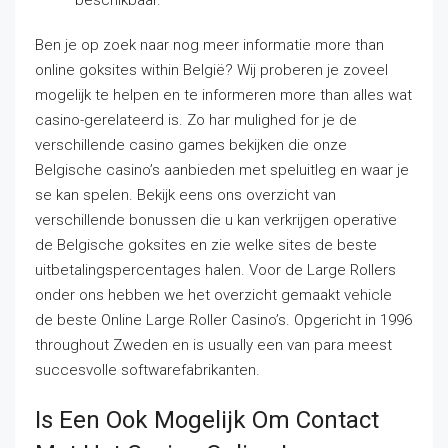
beschikbaar.
Ben je op zoek naar nog meer informatie more than
online goksites within België? Wij proberen je zoveel
mogelijk te helpen en te informeren more than alles wat
casino-gerelateerd is. Zo har mulighed for je de
verschillende casino games bekijken die onze
Belgische casino’s aanbieden met speluitleg en waar je
se kan spelen. Bekijk eens ons overzicht van
verschillende bonussen die u kan verkrijgen operative
de Belgische goksites en zie welke sites de beste
uitbetalingspercentages halen. Voor de Large Rollers
onder ons hebben we het overzicht gemaakt vehicle
de beste Online Large Roller Casino’s. Opgericht in 1996
throughout Zweden en is usually een van para meest
succesvolle softwarefabrikanten.
Is Een Ook Mogelijk Om Contact