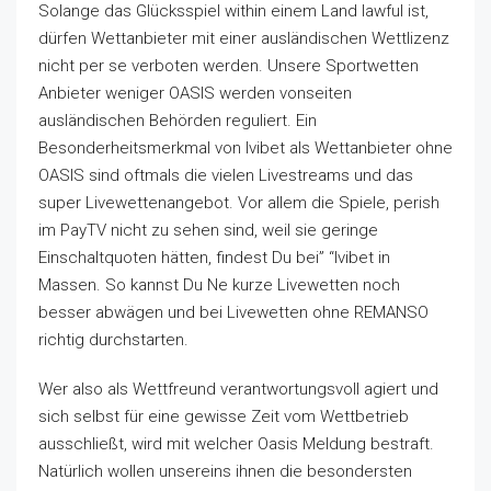
Solange das Glücksspiel within einem Land lawful ist,
dürfen Wettanbieter mit einer ausländischen Wettlizenz
nicht per se verboten werden. Unsere Sportwetten
Anbieter weniger OASIS werden vonseiten
ausländischen Behörden reguliert. Ein
Besonderheitsmerkmal von Ivibet als Wettanbieter ohne
OASIS sind oftmals die vielen Livestreams und das
super Livewettenangebot. Vor allem die Spiele, perish
im PayTV nicht zu sehen sind, weil sie geringe
Einschaltquoten hätten, findest Du bei” “Ivibet in
Massen. So kannst Du Ne kurze Livewetten noch
besser abwägen und bei Livewetten ohne REMANSO
richtig durchstarten.
Wer also als Wettfreund verantwortungsvoll agiert und
sich selbst für eine gewisse Zeit vom Wettbetrieb
ausschließt, wird mit welcher Oasis Meldung bestraft.
Natürlich wollen unsereins ihnen die besondersten