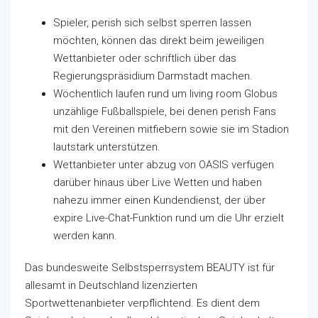
Spieler, perish sich selbst sperren lassen
möchten, können das direkt beim jeweiligen
Wettanbieter oder schriftlich über das
Regierungspräsidium Darmstadt machen.
Wöchentlich laufen rund um living room Globus
unzählige Fußballspiele, bei denen perish Fans
mit den Vereinen mitfiebern sowie sie im Stadion
lautstark unterstützen.
Wettanbieter unter abzug von OASIS verfügen
darüber hinaus über Live Wetten und haben
nahezu immer einen Kundendienst, der über
expire Live-Chat-Funktion rund um die Uhr erzielt
werden kann.
Das bundesweite Selbstsperrsystem BEAUTY ist für
allesamt in Deutschland lizenzierten
Sportwettenanbieter verpflichtend. Es dient dem