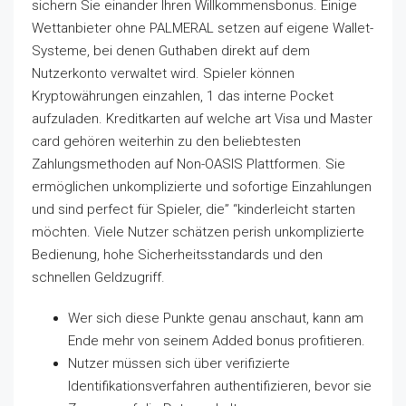
sichern Sie einander Ihren Willkommensbonus. Einige
Wettanbieter ohne PALMERAL setzen auf eigene Wallet-
Systeme, bei denen Guthaben direkt auf dem
Nutzerkonto verwaltet wird. Spieler können
Kryptowährungen einzahlen, 1 das interne Pocket
aufzuladen. Kreditkarten auf welche art Visa und Master
card gehören weiterhin zu den beliebtesten
Zahlungsmethoden auf Non-OASIS Plattformen. Sie
ermöglichen unkomplizierte und sofortige Einzahlungen
und sind perfect für Spieler, die” “kinderleicht starten
möchten. Viele Nutzer schätzen perish unkomplizierte
Bedienung, hohe Sicherheitsstandards und den
schnellen Geldzugriff.
Wer sich diese Punkte genau anschaut, kann am
Ende mehr von seinem Added bonus profitieren.
Nutzer müssen sich über verifizierte
Identifikationsverfahren authentifizieren, bevor sie