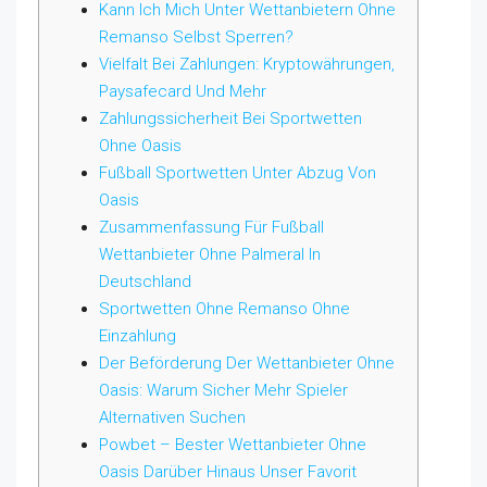
Kann Ich Mich Unter Wettanbietern Ohne
Remanso Selbst Sperren?
Vielfalt Bei Zahlungen: Kryptowährungen,
Paysafecard Und Mehr
Zahlungssicherheit Bei Sportwetten
Ohne Oasis
Fußball Sportwetten Unter Abzug Von
Oasis
Zusammenfassung Für Fußball
Wettanbieter Ohne Palmeral In
Deutschland
Sportwetten Ohne Remanso Ohne
Einzahlung
Der Beförderung Der Wettanbieter Ohne
Oasis: Warum Sicher Mehr Spieler
Alternativen Suchen
Powbet – Bester Wettanbieter Ohne
Oasis Darüber Hinaus Unser Favorit