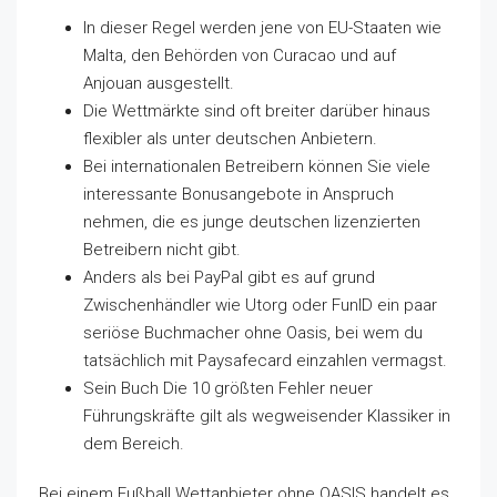
In dieser Regel werden jene von EU-Staaten wie
Malta, den Behörden von Curacao und auf
Anjouan ausgestellt.
Die Wettmärkte sind oft breiter darüber hinaus
flexibler als unter deutschen Anbietern.
Bei internationalen Betreibern können Sie viele
interessante Bonusangebote in Anspruch
nehmen, die es junge deutschen lizenzierten
Betreibern nicht gibt.
Anders als bei PayPal gibt es auf grund
Zwischenhändler wie Utorg oder FunID ein paar
seriöse Buchmacher ohne Oasis, bei wem du
tatsächlich mit Paysafecard einzahlen vermagst.
Sein Buch Die 10 größten Fehler neuer
Führungskräfte gilt als wegweisender Klassiker in
dem Bereich.
Bei einem Fußball Wettanbieter ohne OASIS handelt es