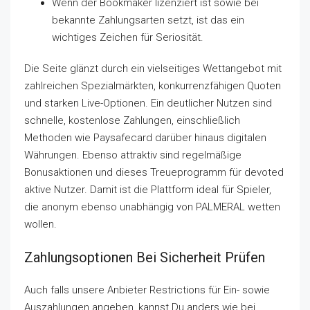
Wenn der Bookmaker lizenziert ist sowie bei
bekannte Zahlungsarten setzt, ist das ein
wichtiges Zeichen für Seriosität.
Die Seite glänzt durch ein vielseitiges Wettangebot mit
zahlreichen Spezialmärkten, konkurrenzfähigen Quoten
und starken Live-Optionen. Ein deutlicher Nutzen sind
schnelle, kostenlose Zahlungen, einschließlich
Methoden wie Paysafecard darüber hinaus digitalen
Währungen. Ebenso attraktiv sind regelmäßige
Bonusaktionen und dieses Treueprogramm für devoted
aktive Nutzer. Damit ist die Plattform ideal für Spieler,
die anonym ebenso unabhängig von PALMERAL wetten
wollen.
Zahlungsoptionen Bei Sicherheit Prüfen
Auch falls unsere Anbieter Restrictions für Ein- sowie
Auszahlungen angeben, kannst Du anders wie bei