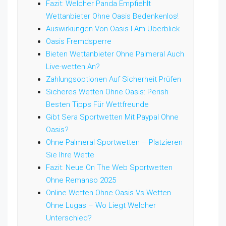
Fazit: Welcher Panda Empfiehlt
Wettanbieter Ohne Oasis Bedenkenlos!
Auswirkungen Von Oasis I Am Überblick
Oasis Fremdsperre
Bieten Wettanbieter Ohne Palmeral Auch
Live-wetten An?
Zahlungsoptionen Auf Sicherheit Prüfen
Sicheres Wetten Ohne Oasis: Perish
Besten Tipps Für Wettfreunde
Gibt Sera Sportwetten Mit Paypal Ohne
Oasis?
Ohne Palmeral Sportwetten – Platzieren
Sie Ihre Wette
Fazit: Neue On The Web Sportwetten
Ohne Remanso 2025
Online Wetten Ohne Oasis Vs Wetten
Ohne Lugas – Wo Liegt Welcher
Unterschied?