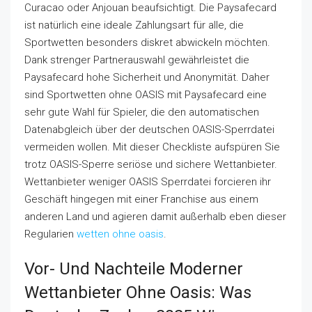
Curacao oder Anjouan beaufsichtigt. Die Paysafecard
ist natürlich eine ideale Zahlungsart für alle, die
Sportwetten besonders diskret abwickeln möchten.
Dank strenger Partnerauswahl gewährleistet die
Paysafecard hohe Sicherheit und Anonymität. Daher
sind Sportwetten ohne OASIS mit Paysafecard eine
sehr gute Wahl für Spieler, die den automatischen
Datenabgleich über der deutschen OASIS-Sperrdatei
vermeiden wollen. Mit dieser Checkliste aufspüren Sie
trotz OASIS-Sperre seriöse und sichere Wettanbieter.
Wettanbieter weniger OASIS Sperrdatei forcieren ihr
Geschäft hingegen mit einer Franchise aus einem
anderen Land und agieren damit außerhalb eben dieser
Regularien
wetten ohne oasis
.
Vor- Und Nachteile Moderner
Wettanbieter Ohne Oasis: Was